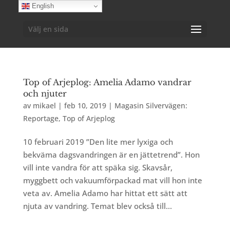
English
Välj en sida
Top of Arjeplog: Amelia Adamo vandrar
och njuter
av
mikael
|
feb 10, 2019
|
Magasin Silvervägen:
Reportage
,
Top of Arjeplog
10 februari 2019 ”Den lite mer lyxiga och
bekväma dagsvandringen är en jättetrend”. Hon
vill inte vandra för att späka sig. Skavsår,
myggbett och vakuumförpackad mat vill hon inte
veta av. Amelia Adamo har hittat ett sätt att
njuta av vandring. Temat blev också till...