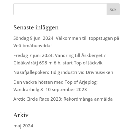
Senaste inläggen
Söndag 9 juni 2024: Välkommen till toppstugan på
Veälbmábuovdda!
Fredag 7 juni 2024: Vandring till Åskberget /
Gidákvárátj 698 m ö.h. start Top of Jäckvik
Nasafjällepoken: Tidig industri vid Drivhusviken
Den vackra hösten med Top of Arjeplog:
Vandrarhelg 8–10 september 2023
Arctic Circle Race 2023: Rekordmånga anmälda
Arkiv
maj 2024