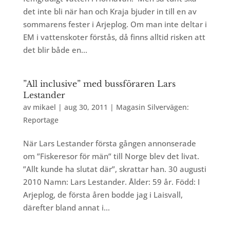
det inte bli när han och Kraja bjuder in till en av
sommarens fester i Arjeplog. Om man inte deltar i
EM i vattenskoter förstås, då finns alltid risken att
det blir både en...
”All inclusive” med bussföraren Lars
Lestander
av
mikael
|
aug 30, 2011
|
Magasin Silvervägen:
Reportage
När Lars Lestander första gången annonserade
om ”Fiskeresor för män” till Norge blev det livat.
”Allt kunde ha slutat där”, skrattar han. 30 augusti
2010 Namn: Lars Lestander. Ålder: 59 år. Född: I
Arjeplog, de första åren bodde jag i Laisvall,
därefter bland annat i...