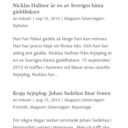
Nicklas Hallnor är en av Sveriges bästa
gäddfiskare
av
mikael
|
sep 15, 2013
|
Magasin Silvervägen:
Nyheter
Han har fiskat gädda så länge han kan minnas.
Han har precis köpt sin första håv. Och han har
aldrig ätit gädda. Nicklas Hallnor från Arjeplog är
en av Sveriges bästa gäddfiskare. 15 september
2013 Vi träffas i hamnen vid Skeut strax utanför
Arjeplog. Nicklas har...
Kraja Arjeplog: Johan Sadelius fixar festen
av
mikael
|
aug 15, 2013
|
Magasin Silvervägen:
Porträtt
,
Magasin Silvervägen: Reportage
För några dagar sedan simmade Johan Sadelius i
femgradigt vatten i Hornavan. Men så tufft ska