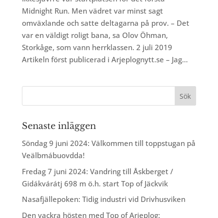
Midnight Run. Men vädret var minst sagt
omväxlande och satte deltagarna på prov. – Det
var en väldigt roligt bana, sa Olov Öhman,
Storkåge, som vann herrklassen. 2 juli 2019
Artikeln först publicerad i Arjeplognytt.se – Jag...
Senaste inläggen
Söndag 9 juni 2024: Välkommen till toppstugan på
Veälbmábuovdda!
Fredag 7 juni 2024: Vandring till Åskberget /
Gidákvárátj 698 m ö.h. start Top of Jäckvik
Nasafjällepoken: Tidig industri vid Drivhusviken
Den vackra hösten med Top of Arjeplog: