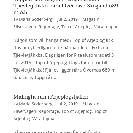
Tjievletjåhkkå nära Övernäs / Skogalid 689
m ö.h.
av
Maria Söderberg
|
jul 2, 2019
|
Magasin
Silvervägen: Reportage
,
Top of Arjeplog: Våra toppar
Någon som vill hänga med? Top of Arjeplog fick
tips om ytterligare ett spännande utflyktsmål:
Tjievletjåhkkå. Dags igen för Piteälvsområdet! 3
juli 2019 Top of Arjeplog: Dags för en tur till
Tjievletjåhkkå! Fjället ligger nära Övernäs 689 m
ö.h. En ny topp i år...
Midnight run i Arjeplogsfjällen
av
Maria Söderberg
|
jul 2, 2019
|
Magasin
Silvervägen: Reportage
,
Top of Arjeplog
,
Top of
Arjeplog: Våra toppar
Ikkesjávrre var startplatsen för det första