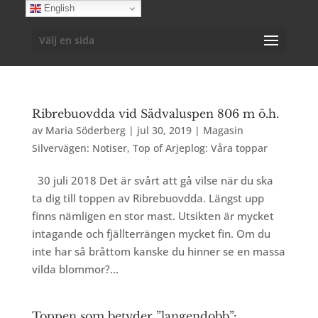
English
Välj en sida
Ribrebuovdda vid Sädvaluspen 806 m ö.h.
av
Maria Söderberg
|
jul 30, 2019
|
Magasin
Silvervägen: Notiser
,
Top of Arjeplog: Våra toppar
30 juli 2018 Det är svårt att gå vilse när du ska
ta dig till toppen av Ribrebuovdda. Längst upp
finns nämligen en stor mast. Utsikten är mycket
intagande och fjällterrängen mycket fin. Om du
inte har så bråttom kanske du hinner se en massa
vilda blommor?...
Toppen som betyder ”langendobb”: