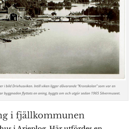
ter i bild Drivhusviken. Intill viken ligger dåvarande ”Kronskolan” som var en
ar byggnaden flyttats en aning, byggts om och utgör sedan 1965 Silvermuseet.
ing i fjällkommunen
vhus i Arjeplog. Här utfördes en