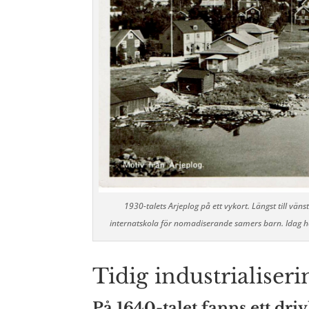
1930-talets Arjeplog på ett vykort. Längst till väns
internatskola för nomadiserande samers barn. Idag h
Tidig industrialiser
På 1640-talet fanns ett dri