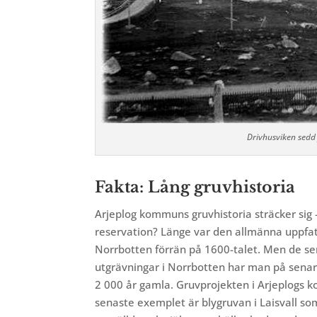
Drivhusviken sedd
Fakta: Lång gruvhistoria
Arjeplog kommuns
gruvhistoria sträcker sig 
reservation? Länge var den allmänna uppfattn
Norrbotten förrän på 1600-talet. Men de se
utgrävningar i Norrbotten har man på senare
2 000 år gamla. Gruvprojekten i Arjeplogs 
senaste exemplet är blygruvan i Laisvall 