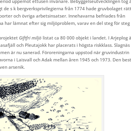
period uppemot ettusen invånare. Bebyggelseutvecklingen tog 
t de s k bergverksprivilegierna från 1774 hade gruvbolaget rätt
porter och övriga arbetsinsatser. Innehavarna befriades från
a har lämnat efter sig miljöproblem,
varav en del steg för steg
projektet
Giftfri miljö
listat ca 80 000 objekt i landet. I Arjeplog 
safjäll och Pleutajokk har placerats i högsta riskklass. Slagnäs
, men är nu sanerad. Föroreningarna uppstod när gruvindustrin
gruvorna i Laisvall och Adak mellan åren 1945 och 1973. Den bes
ven arsenik.