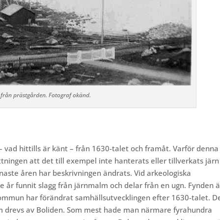
 från prästgården. Fotograf okänd.
– vad hittills är känt – från 1630-talet och framåt.
Varför denna
ingen att det till exempel inte hanterats eller tillverkats järn 
naste åren har beskrivningen ändrats. Vid arkeologiska
 år funnit slagg från järnmalm och delar från en ugn. Fynden ä
kommun har förändrat samhällsutvecklingen efter 1630-talet. D
som drevs av Boliden. Som mest hade man närmare fyrahundra