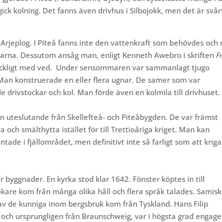
ck kolning. Det fanns även drivhus i Silbojokk, men det är svår
 Arjeplog. I Piteå fanns inte den vattenkraft som
behövdes och
garna. Dessutom ansåg man, enligt Kenneth Awebro i skriften
F
äckligt med ved.
Under sensommaren var sammanlagt tjugo
 Man konstruerade en eller flera ugnar. De samer som var
e drivstockar och kol. Man förde även en kolmila till drivhuset.
n uteslutande från Skellefteå- och Piteåbygden. De var främst
 och smälthytta istället för till Trettioåriga kriget. Man kan
tade i fjällområdet, men definitivt inte så farligt som att kriga
r byggnader. En kyrka stod klar 1642. Fönster köptes in till
ökare kom från många olika håll och flera språk talades. Samis
v de kunniga inom bergsbruk kom från Tyskland. Hans Filip
och ursprungligen från Braunschweig, var i högsta grad engag