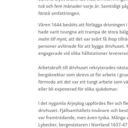
två och fem månader varje år. Samtidigt pågi
förstå omfattningen.
Våren 1644 beslöts att förlägga drivningen i
hade varit tvungna att trampa de stora bäl
malm till mynt,
att det var svårt få ihop tillr
personer avlönade för att bygga drivhuset.
engagerade vid olika hållstationer levererad
Arbetskraft till
drivhuset rekryterades nästa
bergsknektar som skrevs ut för arbete i gruva
förmoda att det var ett tungt arbete som vän
eller bli exponerad för olika sjukdomar.
I det nygamla Arjeplog uppfördes fler och fle
drivhuset. Fjällsamhällets invånare och bes
var framträdande, men även tyska. Många a
Lybecker, bergmästaren i Norrland 1637-47 