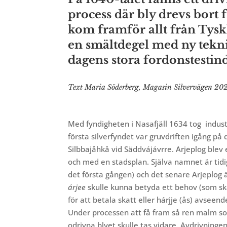
process där bly drevs bort 
kom framför allt från Tyskl
en smältdegel med ny tekni
dagens stora fordonstestind
Text Maria Söderberg, Magasin Silvervägen 2
Med fyndigheten i Nasafjäll
1634 tog
indust
första silverfyndet var gruvdriften igång på d
Silbbajåhkå vid Säddvájávrre.
Arjeplog blev
och med en stadsplan. Själva namnet är ti
det första gången) och det senare Arjeplog 
árjee
skulle kunna betyda ett behov (som sk
för att betala skatt eller hárjje (ås) avseen
Under processen att få fram så ren malm so
odrivna blyet skulle tas vidare. Avdrivninge