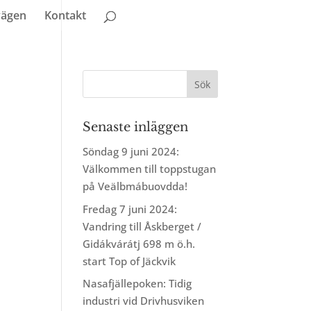
vägen
Kontakt
Senaste inläggen
Söndag 9 juni 2024:
Välkommen till toppstugan
på Veälbmábuovdda!
Fredag 7 juni 2024:
Vandring till Åskberget /
Gidákvárátj 698 m ö.h.
start Top of Jäckvik
Nasafjällepoken: Tidig
industri vid Drivhusviken