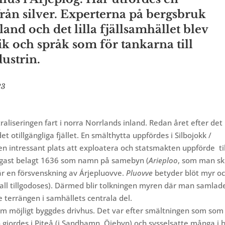
från silver. Experterna på bergsbruk
and och det lilla fjällsamhället blev
k och språk som för tankarna till
ustrin.
023
raliseringen fart i norra Norrlands inland. Redan året efter det
et otillgängliga fjället. En smälthytta uppfördes i Silbojokk /
 en intressant plats att exploatera och statsmakten uppförde
ti
digast belagt 1636 som namn på samebyn (
Arieploo
, som man sk
är en försvenskning av Árjepluovve.
Pluovve
betyder blöt myr o
all tillgodoses). Därmed blir tolkningen myren där man samlad
de terrängen i samhällets centrala del.
m möjligt byggdes drivhus. Det var efter smältningen som som
n gjordes i Piteå (i Sandhamn, Öjebyn) och sysselsatte många i 