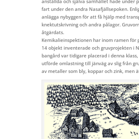
anställda och själva samhället hade under 
fart under den andra Nasafjällsepoken. Enlig
anlägga nybyggen för att få hjälp med trans
knektutskrivning och andra pålagor.
Gruvorn
åtgärdats.
Kemikalieinspektionen har inom ramen för 
14 objekt inventerade och gruvprojekten i Na
bangård var tidigare placerad i denna klass
utförde omlastning till jänväg av slig från 
av metaller som bly, koppar och zink, men ä