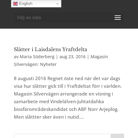
English
Välj en sida
Slåtter i Laisdalens Yraftdelta
av
Maria Söderberg
|
aug 23, 2016
|
Magasin
Silvervägen: Nyheter
8 augusti 2016 Regnet öste ned när det var dags
visa hur slåtter gick till i Yraftdeltat förr i världen.
Magasin Silvervägen arrangerade en visning i
samarbete med Vindelälven-Juhtatdahka
biosfärområdeskandidat och ABF Norr Arjeplog.
Men slåttter sker även i nutid....