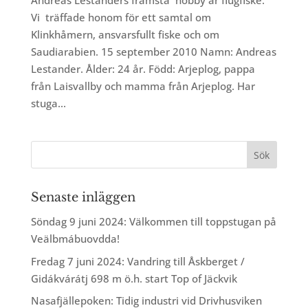
Andreas Lestanders främsta hobby är flugfiske.
Vi träffade honom för ett samtal om
Klinkhåmern, ansvarsfullt fiske och om
Saudiarabien. 15 september 2010 Namn: Andreas
Lestander. Ålder: 24 år. Född: Arjeplog, pappa
från Laisvallby och mamma från Arjeplog. Har
stuga...
Senaste inläggen
Söndag 9 juni 2024: Välkommen till toppstugan på
Veälbmábuovdda!
Fredag 7 juni 2024: Vandring till Åskberget /
Gidákvárátj 698 m ö.h. start Top of Jäckvik
Nasafjällepoken: Tidig industri vid Drivhusviken