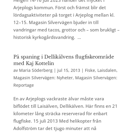
Helgen 14-16 juli 2023 händer det mycket i
Arjeplogs kommun. Först och främst blir det
lördagsaktiviteter på torget i Arjeplog mellan kl.
12–15. Magasin Silvervägen bjuder in till
vandringar med tacos, grottor och – som brukligt –
historisk kyrkogårdsvandring. ...
På spaning i Dellikälvens flugfiskeområde
med Kaj Kottelin
av
Maria Söderberg
|
jul 15, 2013
|
Fiske
,
Laisdalen
,
Magasin Silvervägen: Nyheter
,
Magasin Silvervägen:
Reportage
En av Arjeplogs vackraste älvar måste vara
biflödet till Laisälven, Dellikälven. Här finns en 21
kilometer lång sträcka reserverad för enbart
flugfiske. 15 juli 2013 Med helikopter från
Adolfström tar det tjugo minuter att nå