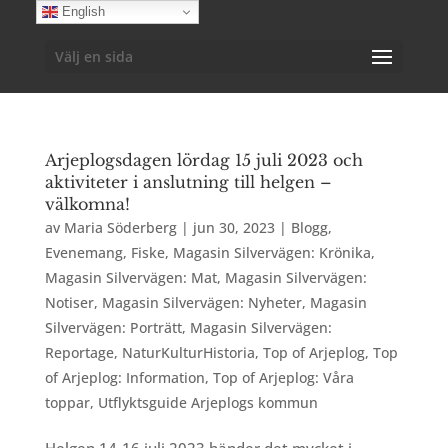
English
Välj en sida
Arjeplogsdagen lördag 15 juli 2023 och
aktiviteter i anslutning till helgen –
välkomna!
av
Maria Söderberg
|
jun 30, 2023
|
Blogg
,
Evenemang
,
Fiske
,
Magasin Silvervägen: Krönika
,
Magasin Silvervägen: Mat
,
Magasin Silvervägen:
Notiser
,
Magasin Silvervägen: Nyheter
,
Magasin
Silvervägen: Porträtt
,
Magasin Silvervägen:
Reportage
,
NaturKulturHistoria
,
Top of Arjeplog
,
Top
of Arjeplog: Information
,
Top of Arjeplog: Våra
toppar
,
Utflyktsguide Arjeplogs kommun