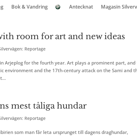
og
Bok & Vandring
Antecknat
Magasin Silver
 with room for art and new ideas
ilvervägen: Reportage
n Arjeplog for the fourth year. Art plays a prominent part, and
tic environment and the 17th-century attack on the Sami and t
...
s mest tåliga hundar
ilvervägen: Reportage
ibirien som man får leta ursprunget till dagens draghundar,