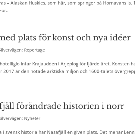
ras – Alaskan Huskies, som här, som springer på Hornavans is. 
ör...
 med plats för konst och nya idéer
ilvervägen: Reportage
telliglo intar Krajaudden i Arjeplog för fjärde året. Konsten h
r 2017 är den hotade arktiska miljön och 1600-talets övergrep
jäll förändrade historien i norr
ilvervägen: Nyheter
a i svensk historia har Nasafjäll en given plats. Det menar Lenn