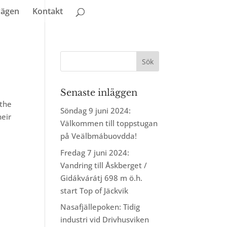
vägen
Kontakt
Senaste inläggen
 the
Söndag 9 juni 2024:
heir
Välkommen till toppstugan
på Veälbmábuovdda!
Fredag 7 juni 2024:
Vandring till Åskberget /
Gidákvárátj 698 m ö.h.
start Top of Jäckvik
Nasafjällepoken: Tidig
industri vid Drivhusviken