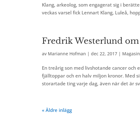
Klang, arkeolog, som engagerat sig i berät
veckas varsel fick Lennart Klang, Luleå, hopp
Fredrik Westerlund om a
av
Marianne Hofman
|
dec 22, 2017
|
Magasin 
En treårig son med livshotande cancer och e
fjälltoppar och en halv miljon kronor. Med si
storartade ting varje dag, även när det är svå
« Äldre inlägg