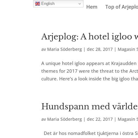
English
Hem
Top of Arjepl
Arjeplog: A hotel igloo
av
Maria Söderberg
|
dec 28, 2017
|
Magasin S
A unique hotel igloo appears at Krajaudden i
themes for 2017 were the threat to the Arc
culture. Here’s a look inside the big igloo that
Hundspann med världen
av
Maria Söderberg
|
dec 22, 2017
|
Magasin S
Det är hos nomadfolket tjuktjerna i östra S