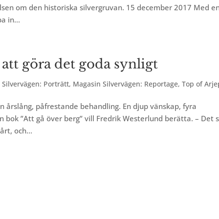
telsen om den historiska silvergruvan. 15 december 2017 Med e
a in...
tt göra det goda synligt
Silvervägen: Porträtt
,
Magasin Silvervägen: Reportage
,
Top of Arje
n årslång, påfrestande behandling. En djup vänskap, fyra
n bok ”Att gå över berg” vill Fredrik Westerlund berätta. – Det 
rt, och...