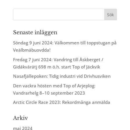
Senaste inläggen
Söndag 9 juni 2024: Välkommen till toppstugan på
Veälbmábuovdda!
Fredag 7 juni 2024: Vandring till Åskberget /
Gidákvárátj 698 m ö.h. start Top of Jäckvik
Nasafjällepoken: Tidig industri vid Drivhusviken
Den vackra hösten med Top of Arjeplog:
Vandrarhelg 8–10 september 2023
Arctic Circle Race 2023: Rekordmånga anmälda
Arkiv
maj 2024