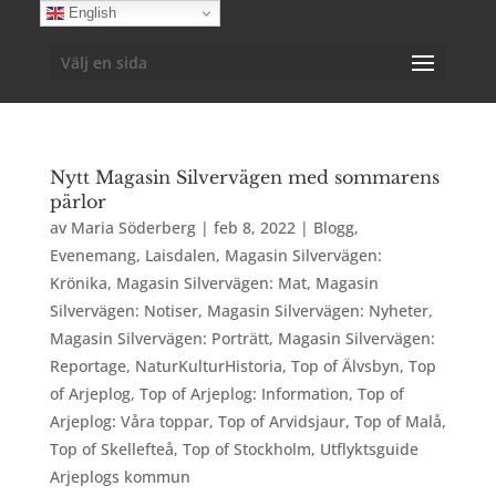
English
Välj en sida
Nytt Magasin Silvervägen med sommarens
pärlor
av
Maria Söderberg
|
feb 8, 2022
|
Blogg
,
Evenemang
,
Laisdalen
,
Magasin Silvervägen:
Krönika
,
Magasin Silvervägen: Mat
,
Magasin
Silvervägen: Notiser
,
Magasin Silvervägen: Nyheter
,
Magasin Silvervägen: Porträtt
,
Magasin Silvervägen:
Reportage
,
NaturKulturHistoria
,
Top of Älvsbyn
,
Top
of Arjeplog
,
Top of Arjeplog: Information
,
Top of
Arjeplog: Våra toppar
,
Top of Arvidsjaur
,
Top of Malå
,
Top of Skellefteå
,
Top of Stockholm
,
Utflyktsguide
Arjeplogs kommun