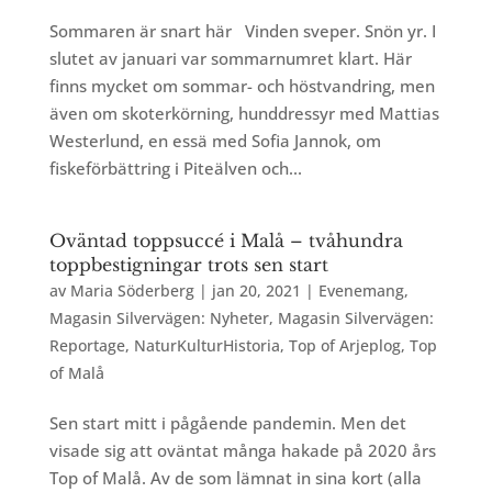
Sommaren är snart här Vinden sveper. Snön yr. I
slutet av januari var sommarnumret klart. Här
finns mycket om sommar- och höstvandring, men
även om skoterkörning, hunddressyr med Mattias
Westerlund, en essä med Sofia Jannok, om
fiskeförbättring i Piteälven och...
Oväntad toppsuccé i Malå – tvåhundra
toppbestigningar trots sen start
av
Maria Söderberg
|
jan 20, 2021
|
Evenemang
,
Magasin Silvervägen: Nyheter
,
Magasin Silvervägen:
Reportage
,
NaturKulturHistoria
,
Top of Arjeplog
,
Top
of Malå
Sen start mitt i pågående pandemin. Men det
visade sig att oväntat många hakade på 2020 års
Top of Malå. Av de som lämnat in sina kort (alla