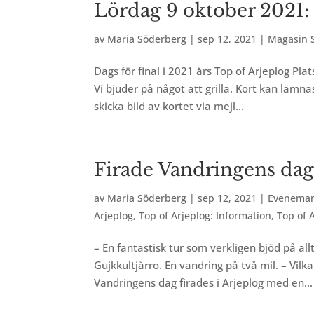
Lördag 9 oktober 2021: 
av
Maria Söderberg
|
sep 12, 2021
|
Magasin S
Dags för final i 2021 års Top of Arjeplog Pla
Vi bjuder på något att grilla. Kort kan lämna
skicka bild av kortet via mejl...
Firade Vandringens dag 
av
Maria Söderberg
|
sep 12, 2021
|
Evenema
Arjeplog
,
Top of Arjeplog: Information
,
Top of 
– En fantastisk tur som verkligen bjöd på all
Gujkkultjårro. En vandring på två mil. – Vilka
Vandringens dag firades i Arjeplog med en...