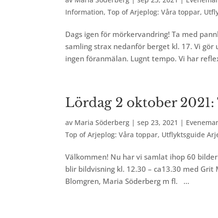
Information
,
Top of Arjeplog: Våra toppar
,
Utf
Dags igen för mörkervandring! Ta med pannl
samling strax nedanför berget kl. 17. Vi gör 
ingen föranmälan. Lugnt tempo. Vi har reflex
Lördag 2 oktober 2021:
av
Maria Söderberg
|
sep 23, 2021
|
Evenema
Top of Arjeplog: Våra toppar
,
Utflyktsguide A
Välkommen! Nu har vi samlat ihop 60 bilder fö
blir bildvisning kl. 12.30 – ca13.30 med Gr
Blomgren, Maria Söderberg m fl. ...