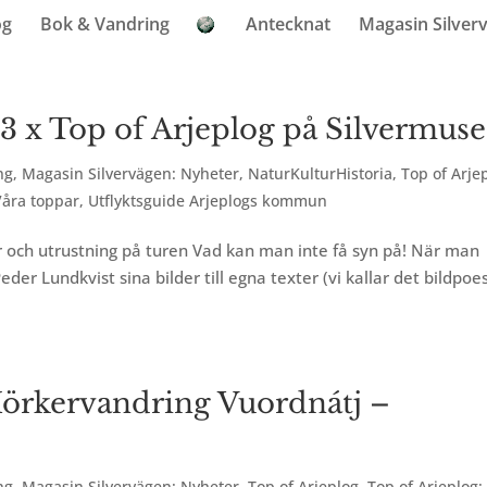
og
Bok & Vandring
Antecknat
Magasin Silver
3 x Top of Arjeplog på Silvermuse
ng
,
Magasin Silvervägen: Nyheter
,
NaturKulturHistoria
,
Top of Arje
Våra toppar
,
Utflyktsguide Arjeplogs kommun
or och utrustning på turen Vad kan man inte få syn på! När man
Peder Lundkvist sina bilder till egna texter (vi kallar det bildpoes
Mörkervandring Vuordnátj –
ng
,
Magasin Silvervägen: Nyheter
,
Top of Arjeplog
,
Top of Arjeplog: