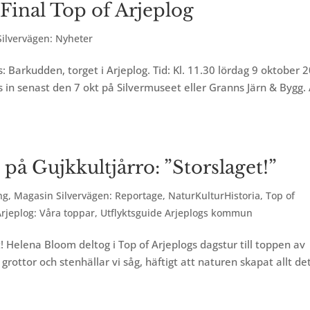
Final Top of Arjeplog
ilvervägen: Nyheter
ts: Barkudden, torget i Arjeplog. Tid: Kl. 11.30 lördag 9 oktober 
s in senast den 7 okt på Silvermuseet eller Granns Järn & Bygg. 
på Gujkkultjårro: ”Storslaget!”
ng
,
Magasin Silvervägen: Reportage
,
NaturKulturHistoria
,
Top of
Arjeplog: Våra toppar
,
Utflyktsguide Arjeplogs kommun
t! Helena Bloom deltog i Top of Arjeplogs dagstur till toppen av
 grottor och stenhällar vi såg, häftigt att naturen skapat allt de