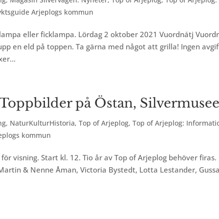
lyktsguide Arjeplogs kommun
ampa eller ficklampa. Lördag 2 oktober 2021 Vuordnátj Vuordn
upp en eld på toppen. Ta gärna med något att grilla! Ingen avgif
er...
 Toppbilder på Östan, Silvermusee
ng
,
NaturKulturHistoria
,
Top of Arjeplog
,
Top of Arjeplog: Informati
rjeplogs kommun
r visning. Start kl. 12. Tio år av Top of Arjeplog behöver firas.
it Martin & Nenne Åman, Victoria Bystedt, Lotta Lestander, Guss