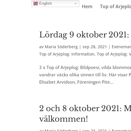
English
Hem
Top of Arjepl
Lördag 9 oktober 2021: 
av
Maria Söderberg
|
sep 28, 2021
|
Evenema
Top of Arjeplog: Information
,
Top of Arjeplog: 
3 x Top of Arjeplog: Bildpoesi, vilda blomm
vandrar väcks olika sinnen till liv. Här visar 
Elisabet Arvidson, Föreningen Pite...
2 och 8 oktober 2021: 
välkommen!
av
Maria Söderberg
|
sep 23, 2021
|
Evenema