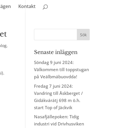
vägen
Kontakt
et
plog
,
Senaste inläggen
Söndag 9 juni 2024:
Välkommen till toppstugan
i).
på Veälbmábuovdda!
Fredag 7 juni 2024:
Vandring till Åskberget /
Gidákvárátj 698 m ö.h.
start Top of Jäckvik
Nasafjällepoken: Tidig
industri vid Drivhusviken