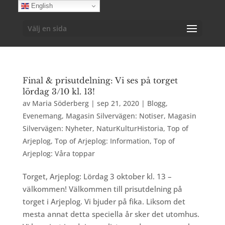
English
Välj en sida
Final & prisutdelning: Vi ses på torget
lördag 3/10 kl. 13!
av
Maria Söderberg
|
sep 21, 2020
|
Blogg
,
Evenemang
,
Magasin Silvervägen: Notiser
,
Magasin
Silvervägen: Nyheter
,
NaturKulturHistoria
,
Top of
Arjeplog
,
Top of Arjeplog: Information
,
Top of
Arjeplog: Våra toppar
Torget, Arjeplog: Lördag 3 oktober kl. 13 –
välkommen! Välkommen till prisutdelning på
torget i Arjeplog. Vi bjuder på fika. Liksom det
mesta annat detta speciella år sker det utomhus.