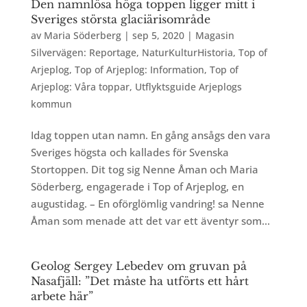
Den namnlösa höga toppen ligger mitt i
Sveriges största glaciärisområde
av
Maria Söderberg
|
sep 5, 2020
|
Magasin
Silvervägen: Reportage
,
NaturKulturHistoria
,
Top of
Arjeplog
,
Top of Arjeplog: Information
,
Top of
Arjeplog: Våra toppar
,
Utflyktsguide Arjeplogs
kommun
Idag toppen utan namn. En gång ansågs den vara
Sveriges högsta och kallades för Svenska
Stortoppen. Dit tog sig Nenne Åman och Maria
Söderberg, engagerade i Top of Arjeplog, en
augustidag. – En oförglömlig vandring! sa Nenne
Åman som menade att det var ett äventyr som...
Geolog Sergey Lebedev om gruvan på
Nasafjäll: ”Det måste ha utförts ett hårt
arbete här”