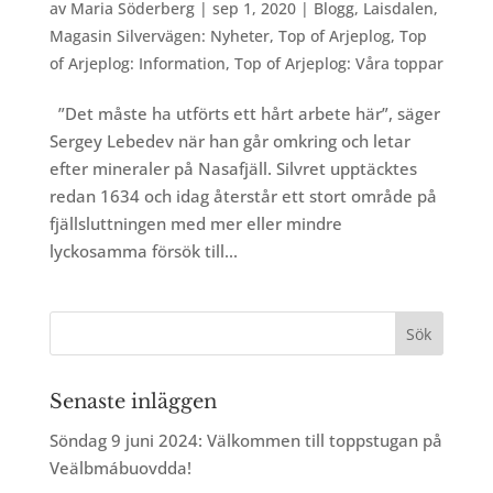
av
Maria Söderberg
|
sep 1, 2020
|
Blogg
,
Laisdalen
,
Magasin Silvervägen: Nyheter
,
Top of Arjeplog
,
Top
of Arjeplog: Information
,
Top of Arjeplog: Våra toppar
”Det måste ha utförts ett hårt arbete här”, säger
Sergey Lebedev när han går omkring och letar
efter mineraler på Nasafjäll. Silvret upptäcktes
redan 1634 och idag återstår ett stort område på
fjällsluttningen med mer eller mindre
lyckosamma försök till...
Senaste inläggen
Söndag 9 juni 2024: Välkommen till toppstugan på
Veälbmábuovdda!