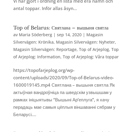
Vi har gjort i ordning en lista med era namn och
antal toppar. Inför allas åsyn...
Top of Belarus: Святлана – вышыня святла
av
Maria Söderberg
|
sep 14, 2020
|
Magasin
Silvervägen: Krönika
,
Magasin Silvervägen: Nyheter
,
Magasin Silvervägen: Reportage
,
Top of Arjeplog
,
Top
of Arjeplog: Information
,
Top of Arjeplog: Våra toppar
https://topofarjeplog.org/wp-
content/uploads/2020/09/Top-of-Belarus-video-
1600019145.mp4 Святлана – вышыня святла Як
актыўная вандроўніца па шведскім узвышшам у
рамках ініцыятывы “Вышыні Ар’еплуга”, я хачу
перадаць мае самыя цёплыя віншаванні сябрам у
Беларусі....