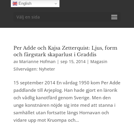
English
Välj en sida
Per Adde och Kajsa Zetterquist: Ljus, form
och färgstark skaparlust i Graddis
av
Marianne Hofman
|
sep 15, 2014
|
Magasin
Silvervägen: Nyheter
15 september 2014 En vårdag 1950 kom Per Adde
paddlande till Arjeplog. Han hade gjort en lärorik
och vådlig kanotfärd genom Sverige. Men den
unge konstnären nöjde sig inte med att stanna i
samhället utan fortsatte längs Hornavan och
vidare upp mot Kruompa och...