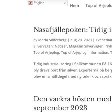
English
Hem
Top of Arjepl
Nasafjällepoken: Tidig 
av
Maria Söderberg
|
aug 20, 2023
|
Evenema
Silvervägen: Notiser
,
Magasin Silvervägen: Nyh
Top of Arjeplog
,
Top of Arjeplog: Information
,
Tidig industrialisering i fjällkommunen På 16
bly drevs bort från silver. Experterna på ber
blev en smältdegel med ny teknik och språk.
Den vackra hösten med 
september 2023