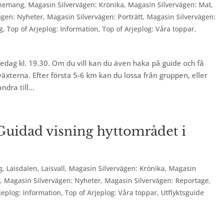
nemang
,
Magasin Silvervägen: Krönika
,
Magasin Silvervägen: Mat
,
ägen: Nyheter
,
Magasin Silvervägen: Porträtt
,
Magasin Silvervägen:
g
,
Top of Arjeplog: Information
,
Top of Arjeplog: Våra toppar
,
redag kl. 19.30. Om du vill kan du även haka på guide och få
xterna. Efter första 5-6 km kan du lossa från gruppen, eller
dra till...
 Guidad visning hyttområdet i
g
,
Laisdalen
,
Laisvall
,
Magasin Silvervägen: Krönika
,
Magasin
r
,
Magasin Silvervägen: Nyheter
,
Magasin Silvervägen: Reportage
,
jeplog: Information
,
Top of Arjeplog: Våra toppar
,
Utflyktsguide