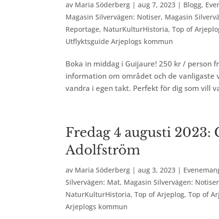
av
Maria Söderberg
|
aug 7, 2023
|
Blogg
,
Eve
Magasin Silvervägen: Notiser
,
Magasin Silverv
Reportage
,
NaturKulturHistoria
,
Top of Arjeplo
Utflyktsguide Arjeplogs kommun
Boka in middag i Guijaure! 250 kr / person f
information om området och de vanligaste vä
vandra i egen takt. Perfekt för dig som vill van
Fredag 4 augusti 2023:
Adolfström
av
Maria Söderberg
|
aug 3, 2023
|
Eveneman
Silvervägen: Mat
,
Magasin Silvervägen: Notise
NaturKulturHistoria
,
Top of Arjeplog
,
Top of Ar
Arjeplogs kommun