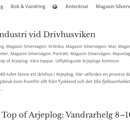
og
Bok & Vandring
Antecknat
Magasin Silver
industri vid Drivhusviken
ng
,
Magasin Silvervägen: Krönika
,
Magasin Silvervägen: Mat
,
Maga
eter
,
Magasin Silvervägen: Porträtt
,
Magasin Silvervägen: Reporta
Top of Arjeplog: Våra toppar
,
Utflyktsguide Arjeplogs kommun
40-talet fanns ett drivhus i Arjeplog. Här utfördes en process d
gsbruk kom framför allt från Tyskland och det lilla fjällsamhälle
..
Top of Arjeplog: Vandrarhelg 8–