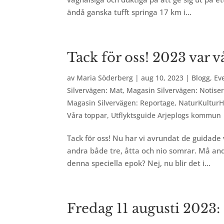
ändå ganska tufft springa 17 km i...
Tack för oss! 2023 var v
av
Maria Söderberg
|
aug 10, 2023
|
Blogg
,
Ev
Silvervägen: Mat
,
Magasin Silvervägen: Notise
Magasin Silvervägen: Reportage
,
NaturKulturH
Våra toppar
,
Utflyktsguide Arjeplogs kommun
Tack för oss! Nu har vi avrundat de guidade 
andra både tre, åtta och nio somrar. Må andr
denna speciella epok? Nej, nu blir det i...
Fredag 11 augusti 2023: