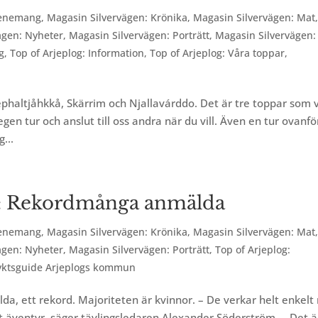
enemang
,
Magasin Silvervägen: Krönika
,
Magasin Silvervägen: Mat
ägen: Nyheter
,
Magasin Silvervägen: Porträtt
,
Magasin Silvervägen:
g
,
Top of Arjeplog: Information
,
Top of Arjeplog: Våra toppar
,
iephaltjåhkkå, Skärrim och Njallavárddo. Det är tre toppar som v
gen tur och anslut till oss andra när du vill. Även en tur ovanfö
...
23: Rekordmånga anmälda
enemang
,
Magasin Silvervägen: Krönika
,
Magasin Silvervägen: Mat
ägen: Nyheter
,
Magasin Silvervägen: Porträtt
,
Top of Arjeplog:
lyktsguide Arjeplogs kommun
lda, ett rekord. Majoriteten är kvinnor. – De verkar helt enkelt
tt äventyr, säger tävlingsledaren Alexander Söderström. – Det ä