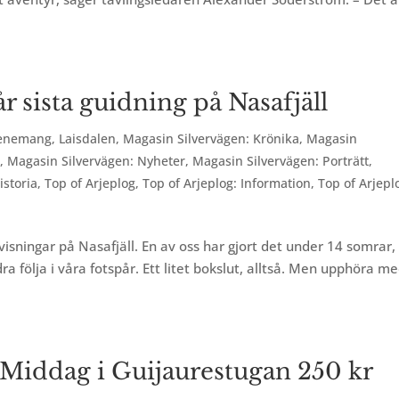
år sista guidning på Nasafjäll
enemang
,
Laisdalen
,
Magasin Silvervägen: Krönika
,
Magasin
r
,
Magasin Silvervägen: Nyheter
,
Magasin Silvervägen: Porträtt
,
istoria
,
Top of Arjeplog
,
Top of Arjeplog: Information
,
Top of Arjepl
visningar på Nasafjäll. En av oss har gjort det under 14 somrar,
a följa i våra fotspår. Ett litet bokslut, alltså. Men upphöra m
 Middag i Guijaurestugan 250 kr