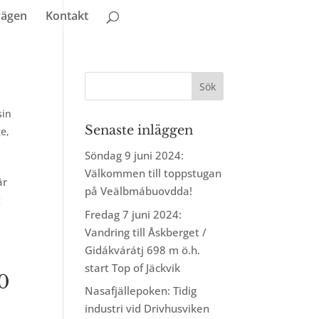
vägen
Kontakt
sin
Senaste inläggen
ge
,
Söndag 9 juni 2024:
Välkommen till toppstugan
är
på Veälbmábuovdda!
t
Fredag 7 juni 2024:
Vandring till Åskberget /
Gidákvárátj 698 m ö.h.
start Top of Jäckvik
10
Nasafjällepoken: Tidig
industri vid Drivhusviken