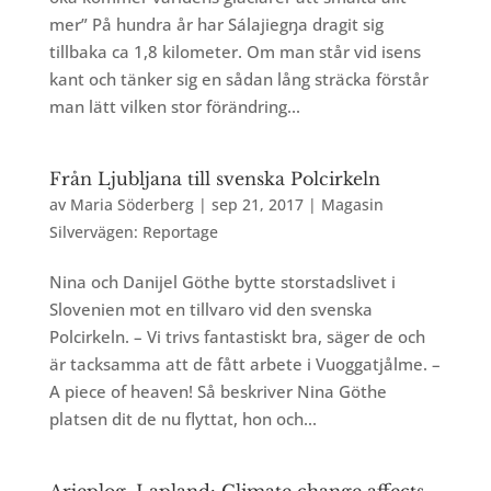
mer” På hundra år har Sálajiegŋa dragit sig
tillbaka ca 1,8 kilometer. Om man står vid isens
kant och tänker sig en sådan lång sträcka förstår
man lätt vilken stor förändring...
Från Ljubljana till svenska Polcirkeln
av
Maria Söderberg
|
sep 21, 2017
|
Magasin
Silvervägen: Reportage
Nina och Danijel Göthe bytte storstadslivet i
Slovenien mot en tillvaro vid den svenska
Polcirkeln. – Vi trivs fantastiskt bra, säger de och
är tacksamma att de fått arbete i Vuoggatjålme. –
A piece of heaven! Så beskriver Nina Göthe
platsen dit de nu flyttat, hon och...