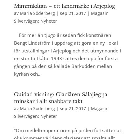
Mimmikåtan – ett landmärke i Arjeplog
av
Maria Söderberg
|
sep 21, 2017
|
Magasin
Silvervägen: Nyheter
För mer än tjugo år sedan fick konstnären
Bengt Lindström i uppdrag att göra en ny lokal
för utställningar i Arjeplog och det utmynnande i
en stor tältkåta. 1993 sattes den upp för första
gången på den så kallade Barkudden mellan
kyrkan och...
Guidad visning: Glaciären Sálajiegŋa
minskar i allt snabbare takt
av
Maria Söderberg
|
sep 21, 2017
|
Magasin
Silvervägen: Nyheter
”Om medeltemperaturen på jorden fortsätter att
öka kommer världens glaciärer att smälta allt