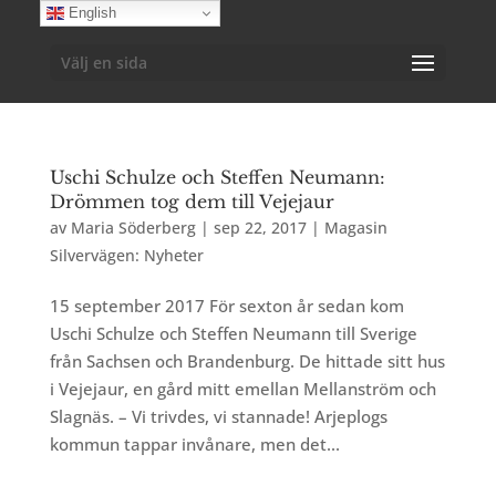
English
Välj en sida
Uschi Schulze och Steffen Neumann:
Drömmen tog dem till Vejejaur
av
Maria Söderberg
|
sep 22, 2017
|
Magasin
Silvervägen: Nyheter
15 september 2017 För sexton år sedan kom
Uschi Schulze och Steffen Neumann till Sverige
från Sachsen och Brandenburg. De hittade sitt hus
i Vejejaur, en gård mitt emellan Mellanström och
Slagnäs. – Vi trivdes, vi stannade! Arjeplogs
kommun tappar invånare, men det...