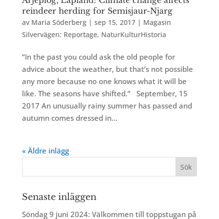
Arjeplog, Lapland: Climate change affects
reindeer herding for Semisjaur-Njarg
av
Maria Söderberg
|
sep 15, 2017
|
Magasin
Silvervägen: Reportage
,
NaturKulturHistoria
“In the past you could ask the old people for
advice about the weather, but that’s not possible
any more because no one knows what it will be
like. The seasons have shifted.” September, 15
2017 An unusually rainy summer has passed and
autumn comes dressed in...
« Äldre inlägg
Senaste inläggen
Söndag 9 juni 2024: Välkommen till toppstugan på