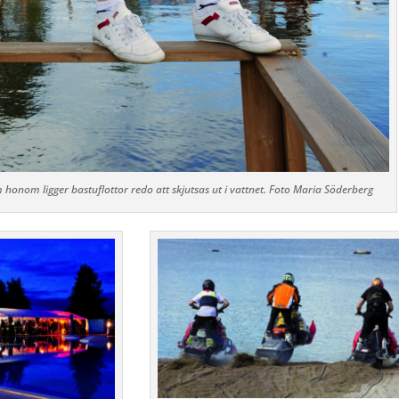
 honom ligger bastuflottor redo att skjutsas ut i vattnet. Foto Maria Söderberg