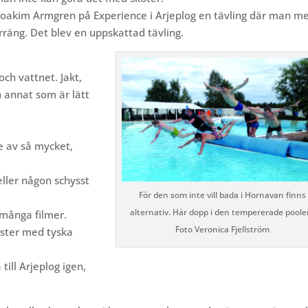
Joakim Armgren på Experience i Arjeplog en tävling där man m
terräng. Det blev en uppskattad tävling.
 och vattnet. Jakt,
h annat som är lätt
te av så mycket,
eller någon schysst
För den som inte vill bada i Hornavan finns
alternativ. Här dopp i den tempererade poole
många filmer.
Foto Veronica Fjellström
aster med tyska
till Arjeplog igen,