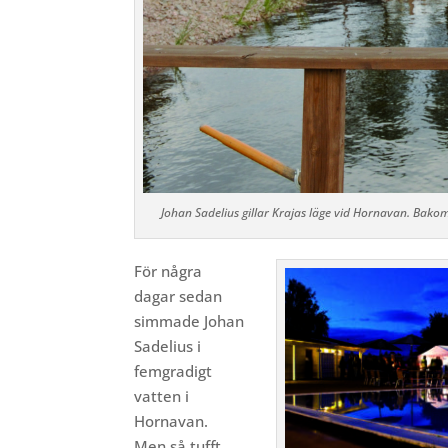
Johan Sadelius gillar Krajas läge vid Hornavan. Bakom
För några
dagar sedan
simmade Johan
Sadelius i
femgradigt
vatten i
Hornavan.
Men så tufft