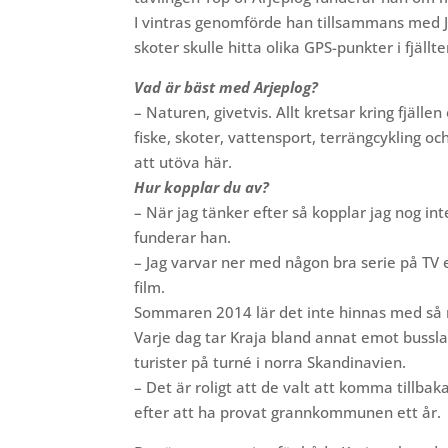
I vintras genomförde han tillsammans med 
skoter skulle hitta olika GPS-punkter i fjäll
Vad är bäst med Arjeplog?
– Naturen, givetvis. Allt kretsar kring fjällen
fiske, skoter, vattensport, terrängcykling oc
att utöva här.
Hur kopplar du av?
– När jag tänker efter så kopplar jag nog in
funderar han.
– Jag varvar ner med någon bra serie på TV 
film.
Sommaren 2014 lär det inte hinnas med så 
Varje dag tar Kraja bland annat emot bussl
turister på turné i norra Skandinavien.
– Det är roligt att de valt att komma tillbaka 
efter att ha provat grannkommunen ett år.