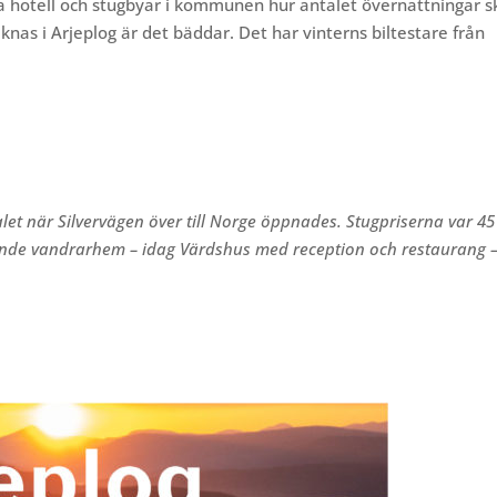
a hotell och stugbyar i kommunen hur antalet övernattningar s
knas i Arjeplog är det bäddar. Det har vinterns biltestare från
alet när Silvervägen över till Norge öppnades. Stugpriserna var 45
varande vandrarhem – idag Värdshus med reception och restaurang –