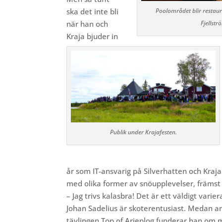
ska det inte bli
Poolområdet blir restaur
när han och
Fjellstr
Kraja bjuder in
Publik under Krajafesten.
år som IT-ansvarig på Silverhatte
n och Kraja
med olika former av snöupplevelser, främst 
– Jag trivs kalasbra! Det är ett väldigt var
Johan Sadelius är skoterentusiast. Medan and
tävlingen Top of Arjeplog funderar han om 