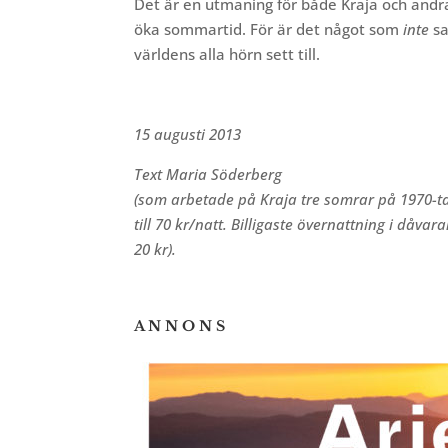
Det är en utmaning för både Kraja och andr
öka sommartid. För är det något som
inte
sa
världens alla hörn sett till.
15 augusti 2013
Text Maria Söderberg
(som arbetade på Kraja tre somrar på
1970-t
till 70 kr/natt. Billigaste övernattning i då
20 kr).
A N N O N S