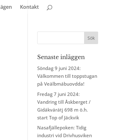
vägen
Kontakt
Senaste inläggen
Söndag 9 juni 2024:
Välkommen till toppstugan
på Veälbmábuovdda!
Fredag 7 juni 2024:
Vandring till Åskberget /
Gidákvárátj 698 m ö.h.
start Top of Jäckvik
Nasafjällepoken: Tidig
industri vid Drivhusviken