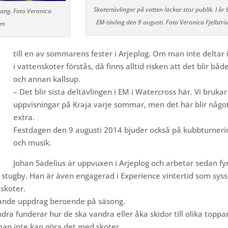
Skotertävlingar på vatten lockar stor publik. I år b
ang. Foto Veronica
EM-tävling den 9 augusti. Foto Veronica Fjellstr
öm
till en av sommarens fester i Arjeplog. Om man inte deltar 
i vattenskoter förstås, då finns alltid risken att det blir båd
och annan kallsup.
– Det blir sista deltävlingen i EM i Watercross här. Vi bruka
uppvisningar på Kraja varje sommar, men det här blir någo
extra.
Festdagen den 9 augusti 2014 bjuder också på kubbturneri
och musik.
Johan Sadelius är uppvuxen i Arjeplog och arbetar
sedan fy
 stugby. Han är även engagerad i Experience vintertid som syss
skoter.
ierande uppdrag beroende på säsong.
ra funderar hur de ska vandra eller åka skidor till olika toppar
man inte kan göra det med skoter.