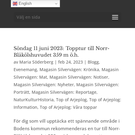
English
Välj en sida
Söndag 11 juni 2023: Topptur till Norr-
Blåkölshuvudet 359 m ö.h.
av
Maria Söderberg
|
feb 24, 2023
|
Blogg
,
Evenemang
,
Magasin Silvervägen: Krönika
,
Magasin
Silvervägen: Mat
,
Magasin Silvervägen: Notiser
,
Magasin Silvervägen: Nyheter
,
Magasin Silvervägen:
Porträtt
,
Magasin Silvervägen: Reportage
,
NaturKulturHistoria
,
Top of Arjeplog
,
Top of Arjeplog:
Information
,
Top of Arjeplog: Våra toppar
För dig som vill upptäcka ett spännande område i
Bodens kommun rekommenderas en tur till Norr-