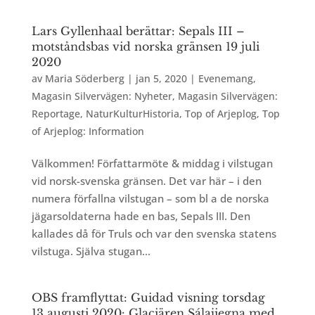
Lars Gyllenhaal berättar: Sepals III –
motståndsbas vid norska gränsen 19 juli
2020
av
Maria Söderberg
|
jan 5, 2020
|
Evenemang
,
Magasin Silvervägen: Nyheter
,
Magasin Silvervägen:
Reportage
,
NaturKulturHistoria
,
Top of Arjeplog
,
Top
of Arjeplog: Information
Välkommen! Författarmöte & middag i vilstugan
vid norsk-svenska gränsen. Det var här – i den
numera förfallna vilstugan – som bl a de norska
jägarsoldaterna hade en bas, Sepals III. Den
kallades då för Truls och var den svenska statens
vilstuga. Själva stugan...
OBS framflyttat: Guidad visning torsdag
13 augusti 2020: Glaciären Sálajiegŋa med