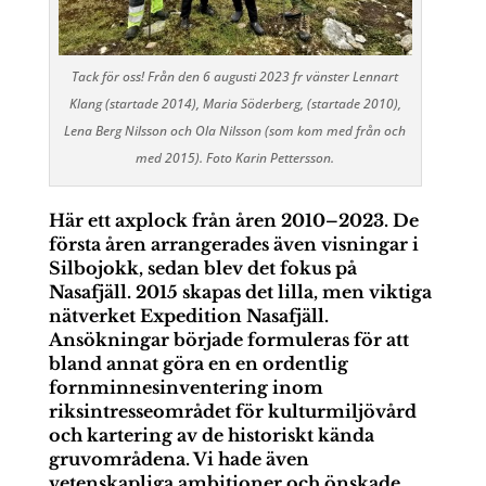
Tack för oss! Från den 6 augusti 2023 fr vänster Lennart
Klang (startade 2014), Maria Söderberg, (startade 2010),
Lena Berg Nilsson och Ola Nilsson (som kom med från och
med 2015). Foto Karin Pettersson.
Här ett axplock från åren 2010–2023.
De
första åren arrangerades även visningar i
Silbojokk, sedan blev det fokus på
Nasafjäll.
2015 skapas det lilla, men viktiga
nätverket Expedition Nasafjäll.
Ansökningar började formuleras för att
bland annat göra en en ordentlig
fornminnesinventering inom
riksintresseområdet för kulturmiljövård
och kartering av de historiskt kända
gruvområdena. Vi hade även
vetenskapliga ambitioner och önskade