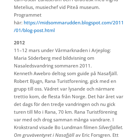
Metelius, musiechef vid Piteå museum.
Programmet
här:
https://midsommarudden.blogspot.com/2011
/01/blog-post.html
2012
11–12 mars under Vårmarknaden i Arjeplog:
Maria Söderberg med bildvisning om
Nasaledsvandring sommaren 2011.
Kenneth Awebro deltog som guide på Nasafjäll.
Robert Bjugn, Rana Turistforening, gick med en
grupp till oss. Vädret var lysande och närmare
trettio kom, de flesta från Norge. Det här året var
det dags för den tredje vandringen och nu gick
turen till Mo i Rana, 70 km. Rana Turistförening
var med och drog samman många vandrare. I
Krokstrand visade Bo Lundman filmen
Silverfjället.
Om gruväventyret i Nasafjäll
av Eric Forsgren. Ett