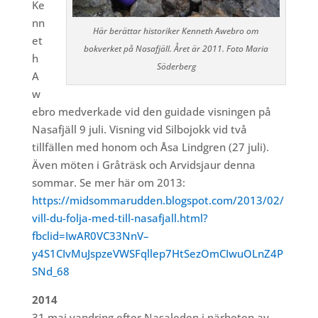
Ke
nn
Här berättar historiker Kenneth Awebro om
et
bokverket på Nasafjäll. Året är 2011. Foto Maria
h
Söderberg
A
w
ebro medverkade vid den guidade visningen på
Nasafjäll 9 juli. Visning vid Silbojokk vid två
tillfällen med honom och Åsa Lindgren (27 juli).
Även möten i Gråträsk och Arvidsjaur denna
sommar. Se mer här om 2013:
https://midsommarudden.blogspot.com/2013/02/
vill-du-folja-med-till-nasafjall.html?
fbclid=IwAR0VC33NnV–
y4S1CIvMuJspzeVWSFqllep7HtSezOmCIwuOLnZ4P
SNd_68
2014
31 maj vandring efter Nasaleden i närheten av