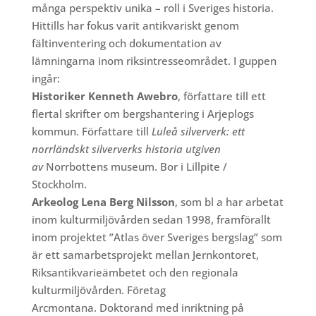
många perspektiv unika – roll i Sveriges historia.
Hittills har fokus varit antikvariskt genom
fältinventering och dokumentation av
lämningarna inom riksintresseområdet. I guppen
ingår:
Historiker Kenneth Awebro
, författare till ett
flertal skrifter om bergshantering i Arjeplogs
kommun. Författare till
Luleå silververk: ett
norrländskt silververks historia utgiven
av
Norrbottens museum. Bor i Lillpite /
Stockholm.
Arkeolog Lena Berg Nilsson
, som bl a har arbetat
inom kulturmiljövården sedan 1998, framförallt
inom projektet ”Atlas över Sveriges bergslag” som
är ett samarbetsprojekt mellan Jernkontoret,
Riksantikvarieämbetet och den regionala
kulturmiljövården. Företag
Arcmontana.
Doktorand med inriktning på