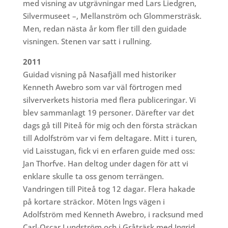
med visning av utgrävningar med Lars Liedgren,
Silvermuseet –, Mellanström och Glommersträsk.
Men, redan nästa år kom fler till den guidade
visningen. Stenen var satt i rullning.
2011
Guidad visning på Nasafjäll med historiker
Kenneth Awebro som var väl förtrogen med
silververkets historia med flera publiceringar. Vi
blev sammanlagt 19 personer. Därefter var det
dags gå till Piteå för mig och den första sträckan
till Adolfström var vi fem deltagare. Mitt i turen,
vid Laisstugan, fick vi en erfaren guide med oss:
Jan Thorfve. Han deltog under dagen för att vi
enklare skulle ta oss genom terrängen.
Vandringen till Piteå tog 12 dagar. Flera hakade
på kortare sträckor. Möten lngs vägen i
Adolfström med Kenneth Awebro, i racksund med
Carl-Oscar Lundström och i Gråträsk med Ingrid