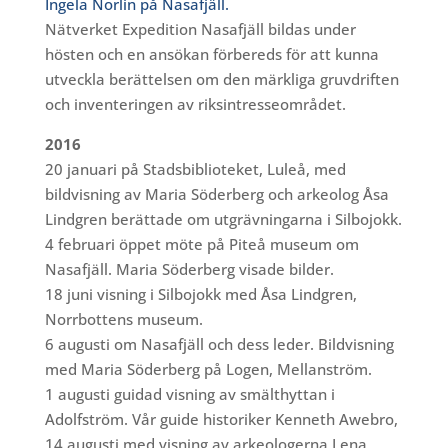
Ingela Norlin på Nasafjäll.
Nätverket Expedition Nasafjäll bildas under
hösten och en ansökan förbereds för att kunna
utveckla berättelsen om den märkliga gruvdriften
och inventeringen av riksintresseområdet.
2016
20 januari på Stadsbiblioteket, Luleå, med
bildvisning av Maria Söderberg och arkeolog Åsa
Lindgren berättade om utgrävningarna i Silbojokk.
4 februari öppet möte på Piteå museum om
Nasafjäll. Maria Söderberg visade bilder.
18 juni visning i Silbojokk med Åsa Lindgren,
Norrbottens museum.
6 augusti om Nasafjäll och dess leder. Bildvisning
med Maria Söderberg på Logen, Mellanström.
1 augusti guidad visning av smälthyttan i
Adolfström. Vår guide historiker Kenneth Awebro,
14 augusti med visning av arkeologerna Lena