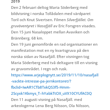
2019
Den 2 februari deltog Maria Söderberg med
bildvisning i norska Tollådalen med värdparet
Toril och Knut Sivertsen. Filmen
Silverfjället. Om
gruväventyret i Nasafjäll
av Eric Forsgren visades.
Den 15 juni Nasaloppet mellan Avaviken och
Brännberg. 68 km.
Den 19 juni genomförde en rad organisationer en
manifestation mot en ny kvartsgruva på den
norska sidan av Nasafjäll. Efter visningen tog
Maria Söderberg med två deltagare till en visning
av gruvområdet. I regn och rusk.
https://www.arjeplognytt.se/2019/11/10/nasafjall
-vackte-intresse-pa-jernkontoret/?
fbclid=IwAR1CTb8TxkQS3f5-Hmm-
2Scyxk1Kkmys_T–hYabkTtOX_uVX10CYUfAC0Q
Den 11 augusti visning på Nasafjäll. med
arkeologerna Lena Berg Nilsson, Ola Nilsson,