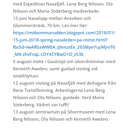
med Expedition Nasafjäll. Lena Berg Nilsson, Ola
Nilsson och Maria Söderberg medverkade.
15 juni Nasalopp mellan Avaviken och
Glommersträsk. 70 km. Läs mer här:
https://midsommarudden.blogspot.com/2018/01/
15-juni-2018-spring-nasaleden-pa-minst.html?
fbclid=IwAR0aWW0A_qhmzxEe_26SMyeYuyMjmT6
_MK-zhvFnqL-cOY4CYBwO1D_z53k
5 augusti möte i Gautosjö om silverdrömmar med
Kenneth Awebro, samt guidad visning vid
smälthyttan.
12 augusti visning på Nasafjäll med deltagare från
Rana Turistförening. Arkeologerna Lena Berg
Nilsson och Ola Nilsson, guidade. Värd Maria
Söderberg. Vädret var tufft!
13 augusti seminarium på Silvermuseet med Lena
Berg Nilsson, Ola Nilsson och Kenneth Awebro.