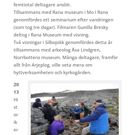
femtiotal deltagare anslöt.
Tillsammans med Rana museum i Mo I Rana
genomfördes ett seminarium efter vandringen
(som tog tre dagar). Filmaren Gunilla Bresky
deltog i Rana Museum med visning.
Två visningar i Silbojokk genomfördes detta år
tillsammans med arkeolog Åsa Lindgren,
Norrbottens museum. Många deltagare, framför
allt från Arjeplog, ville veta mera om
hyttverksamheten och kyrkogården.
20
13
Hi
st
or
ik
er