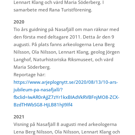
Lennart Klang och värd Maria Söderberg. I
samarbete med Rana Turistförening.
2020
Tio års guidning på Nasafjäll om man räknar med
den första med deltagare 2011. Detta år den 9
augusti. På plats fanns arkeologerna Lena Berg
Nilsson, Ola Nilsson, Lennart Klang, geolog Jörgen
Langhof, Naturhistoriska Riksmuseet, och värd
Maria Söderberg.
Reportage här:
https://www.arjeplognytt.se/2020/08/13/10-ars-
jubileum-pa-nasafjall/?
fbclid=IwAR0rAjJZ7zYr1kxBIAdVkRVBFnjMO8-ZCX-
BzdTHWbSG8-HjLB81hjI9lf4
2021
Visning på Nasafjäll 8 augusti med arkeologerna
Lena Berg Nilsson, Ola Nilsson, Lennart Klang och