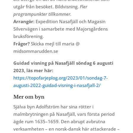
utgår från besöket. Bildvisning.
Fler
programpunkter tillkommer.
Arrangör:
Expedition Nasafjäll och Magasin
Silvervägen i samarbete med Majorsgårdens
bruksförening.
Frågor?
Skicka mejl till maria @
midsommarudden.se
Guidad visning på Nasafjäll söndag 6 augusti
2023, läs mer här:
https://topofarjeplog.org/2023/01/sondag-7-
augusti-2022-guidad-visning-i-nasafjall-2/
Mer om byn
Själva byn Adolfström har sina rötter i
malmbrytningen på Nasafjäll, vars första period
ägde rum 1635–1659. Den abrupt avbrutna
verksamheten – en norsk-dansk här attackerade –