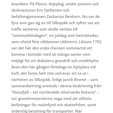
Avaviken. På
Plassn,
Arjeplog, anslöt prästen och
skolmästaren Eric Fjellström och
befallningsmannen Zacharias Renhorn. Nu var de
fyra som gav sig av till Silbojokk och syftet var att
träffa samerna som skulle samlas till
”sommarböndagen”, en julidag som betraktades
som vilotid före
slåttannan
(slåttern). Liksom 1702
var det här den enda chansen sommartid att
komma i kontakt med så många samer som
möjligt för att diskutera gruvdrift och smälthytta.
Även den här gången föreslogs en hyttplats vid
Iraft, det fanns helt inte ved kvar att ta ut i
närheten av Silbojokk. Enligt Janrik Bromé – vars
sammanfattning används i denna beskrivning från
”Nasafjäll – ett norrländskt silververks historia” –
var gruvintressenterna noga med att utfästa
belöningar för malmfynd och skattefrihet, samt
ordentlig betalning för transporter. När