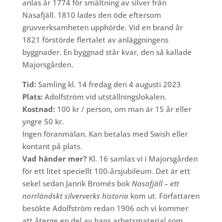
anlas år 1774 för smältning av silver från
Nasafjäll. 1810 lades den öde eftersom
gruvverksamheten upphörde. Vid en brand år
1821 förstörde flertalet av anläggningens
byggnader. En byggnad står kvar, den så kallade
Majorsgården.
Tid:
Samling kl. 14 fredag den 4 augusti 2023
Plats:
Adolfström vid utställningslokalen.
Kostnad:
100 kr / person, om man är 15 år eller
yngre 50 kr.
Ingen föranmälan. Kan betalas med Swish eller
kontant på plats.
Vad händer mer?
Kl. 16 samlas vi i Majorsgården
för ett litet speciellt 100-årsjubileum. Det är ett
sekel sedan Janrik Bromés bok
Nasafjäll – ett
norrländskt silververks historia
kom ut. Författaren
besökte Adolfström redan 1906 och vi kommer
att återge en del av hans arbetsmaterial som