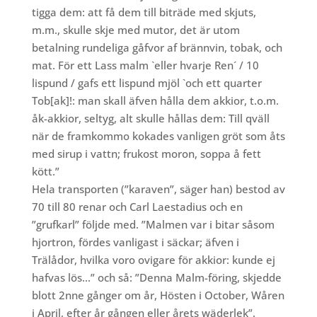
tigga dem: att få dem till biträde med skjuts,
m.m., skulle skje med mutor, det är utom
betalning rundeliga gåfvor af brännvin, tobak, och
mat. För ett Lass malm `eller hvarje Ren´ / 10
lispund / gafs ett lispund mjöl `och ett quarter
Tob[ak]!: man skall äfven hålla dem akkior, t.o.m.
åk-akkior, seltyg, alt skulle hållas dem: Till qväll
när de framkommo kokades vanligen gröt som åts
med sirup i vattn; frukost moron, soppa å fett
kött.”
Hela transporten (”karaven”, säger han) bestod av
70 till 80 renar och Carl Laestadius och en
”grufkarl” följde med.
”Malmen var i bitar såsom
hjortron, fördes vanligast i säckar; äfven i
Trälådor, hvilka voro ovigare för akkior: kunde ej
hafvas lös…” och så: ”Denna Malm-föring, skjedde
blott 2nne gånger om år, Hösten i October, Wåren
i April, efter år gången eller årets wäderlek”.