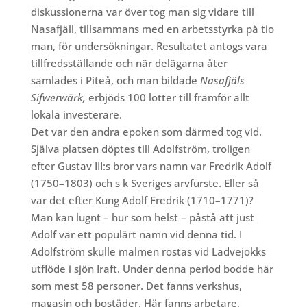
diskussionerna var över tog man sig vidare till
Nasafjäll, tillsammans med en arbetsstyrka på tio
man, för undersökningar. Resultatet antogs vara
tillfredsställande och när delägarna åter
samlades i Piteå, och man bildade
Nasafjäls
Sifwerwärk,
erbjöds 100 lotter till framför allt
lokala investerare.
Det var den andra epoken som därmed tog vid.
Själva platsen döptes till Adolfström, troligen
efter Gustav III:s bror vars namn var Fredrik Adolf
(1750–1803) och s k Sveriges arvfurste. Eller så
var det efter Kung Adolf Fredrik (1710–1771)?
Man kan lugnt – hur som helst – påstå att just
Adolf var ett populärt namn vid denna tid. I
Adolfström skulle malmen rostas vid Ladvejokks
utflöde i sjön Iraft. Under denna period bodde här
som mest 58 personer. Det fanns verkshus,
magasin och bostäder. Här fanns arbetare,