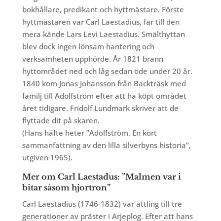
bokhållare, predikant och hyttmästare. Förste
hyttmästaren var Carl Laestadius, far till den
mera kände Lars Levi Laestadius. Smälthyttan
blev dock ingen lönsam hantering och
verksamheten upphörde. År 1821 brann
hyttområdet ned och låg sedan öde under 20 år.
1840 kom Jonas Johansson från Backträsk med
familj till Adolfström efter att ha köpt området
året tidigare. Fridolf Lundmark skriver att de
flyttade dit på skaren.
(Hans häfte heter ”Adolfström. En kort
sammanfattning av den lilla silverbyns historia”,
utgiven 1965).
Mer om Carl Laestadus: ”
Malmen var i
bitar såsom hjortron”
Carl Laestadius (1746-1832) var ättling till tre
generationer av präster i Arjeplog. Efter att hans