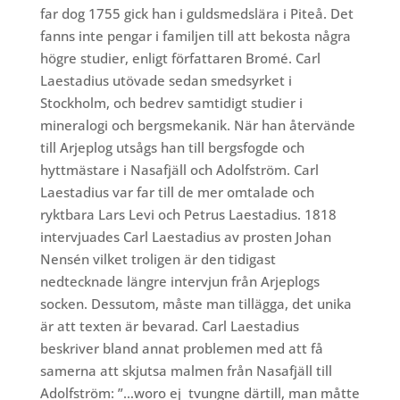
far dog 1755 gick han i guldsmedslära i Piteå. Det
fanns inte pengar i familjen till att bekosta några
högre studier, enligt författaren Bromé.
Carl
Laestadius utövade sedan smedsyrket i
Stockholm, och bedrev samtidigt studier i
mineralogi och bergsmekanik. När han återvände
till Arjeplog utsågs han till bergsfogde och
hyttmästare i Nasafjäll och Adolfström. Carl
Laestadius var far till de mer omtalade och
ryktbara Lars Levi och Petrus Laestadius.
1818
intervjuades Carl Laestadius av prosten Johan
Nensén vilket troligen är den tidigast
nedtecknade längre intervjun från Arjeplogs
socken. Dessutom, måste man tillägga, det unika
är att texten är bevarad.
Carl Laestadius
beskriver bland annat problemen med att få
samerna att skjutsa malmen från Nasafjäll till
Adolfström: ”…woro ej
tvungne därtill, man måtte