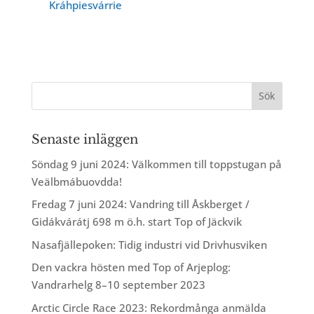
Kráhpiesvárrie
Senaste inläggen
Söndag 9 juni 2024: Välkommen till toppstugan på
Veälbmábuovdda!
Fredag 7 juni 2024: Vandring till Åskberget /
Gidákvárátj 698 m ö.h. start Top of Jäckvik
Nasafjällepoken: Tidig industri vid Drivhusviken
Den vackra hösten med Top of Arjeplog:
Vandrarhelg 8–10 september 2023
Arctic Circle Race 2023: Rekordmånga anmälda