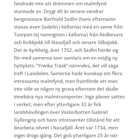
hindrade inte att drömmen om malmfynd
stannade av. Drygt 40 år senare vandrar
bergmästare Barthold Sadlin (hans efternamn
stavas även Sadelin i källorna) med en same från
Tuorpon (ej namngiven i källorna) från Kedkevare
och Kvikkjokk till Nasafjäll och senare Silbojokk.
Det är kyrkhelg, året 1702, och Sadlin hörde sig
för med samerna som samlats om en möjlig ny
hyttplats. ”Yrwika Träsk” nämndes, det vill säga
Iraft i Laisdalen. Samerna hade kunskap om flera
intressanta malmfynd, men framförde att man
inte ville se någon ny gruva eftersom det skulle
innebära nya malmtransporter. Inga planer sattes
i verket, men efter ytterligare 32 år fick
landshövdingen över Västerbotten Gabriel
Gyllengrip och hans intressenter tillstånd för att
bearbeta silvret i Nasafjäll. Året var 1734, men
inget drogs igång. Det gick ytterligare 25 år när