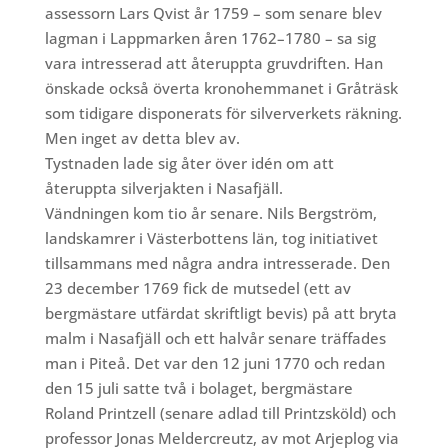
assessorn Lars Qvist år 1759 – som senare blev
lagman i Lappmarken åren 1762–1780 – sa sig
vara intresserad att återuppta gruvdriften. Han
önskade också överta kronohemmanet i Gråträsk
som tidigare disponerats för silververkets räkning.
Men inget av detta blev av.
Tystnaden lade sig åter över idén om att
återuppta silverjakten i Nasafjäll.
Vändningen kom tio år senare. Nils Bergström,
landskamrer i Västerbottens län, tog initiativet
tillsammans med några andra intresserade. Den
23 december 1769 fick de mutsedel (ett av
bergmästare utfärdat skriftligt bevis) på att bryta
malm i Nasafjäll och ett halvår senare träffades
man i Piteå. Det var den 12 juni 1770 och redan
den 15 juli satte två i bolaget, bergmästare
Roland Printzell (senare adlad till
Printzsköld)
och
professor Jonas Meldercreutz, av mot Arjeplog via