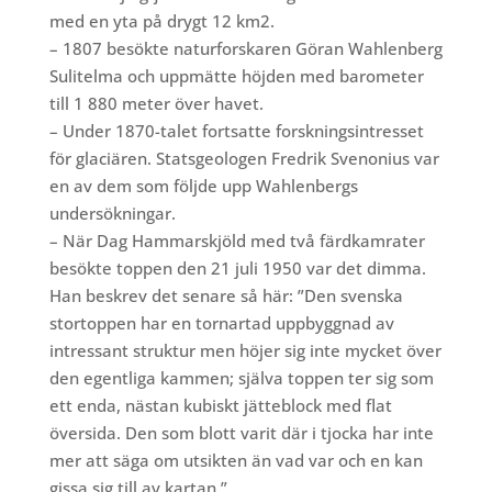
med en yta på drygt 12 km2.
– 1807 besökte naturforskaren Göran Wahlenberg
Sulitelma och uppmätte höjden med barometer
till 1 880 meter över havet.
– Under 1870-talet fortsatte forskningsintresset
för glaciären. Statsgeologen Fredrik Svenonius var
en av dem som följde upp Wahlenbergs
undersökningar.
– När Dag Hammarskjöld med två färdkamrater
besökte toppen den 21 juli 1950 var det dimma.
Han beskrev det senare så här: ”Den svenska
stortoppen har en tornartad uppbyggnad av
intressant struktur men höjer sig inte mycket över
den egentliga kammen; själva toppen ter sig som
ett enda, nästan kubiskt jätteblock med flat
översida. Den som blott varit där i tjocka har inte
mer att säga om utsikten än vad var och en kan
gissa sig till av kartan.”