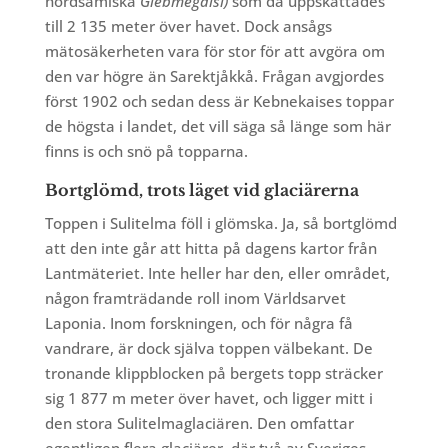
nordsamiska
Giebmegáisi)
som då uppskattades
till 2 135 meter över havet. Dock ansågs
mätosäkerheten vara för stor för att avgöra om
den var högre än Sarektjåkkå. Frågan avgjordes
först 1902 och sedan dess är Kebnekaises toppar
de högsta i landet, det vill säga så länge som här
finns is och snö på topparna.
Bortglömd, trots läget vid glaciärerna
Toppen i Sulitelma föll i glömska. Ja, så bortglömd
att den inte går att hitta på dagens kartor från
Lantmäteriet. Inte heller har den, eller området,
någon framträdande roll inom Världsarvet
Laponia. Inom forskningen, och för några få
vandrare, är dock själva toppen välbekant. De
tronande klippblocken på bergets topp sträcker
sig 1 877 m meter över havet, och ligger mitt i
den stora Sulitelmaglaciären. Den omfattar