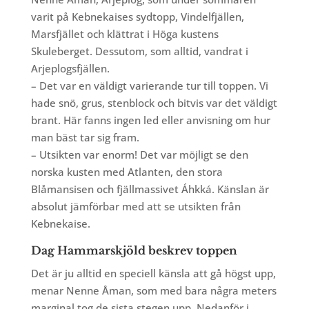
varit på Kebnekaises sydtopp, Vindelfjällen,
Marsfjället och klättrat i Höga kustens
Skuleberget. Dessutom, som alltid, vandrat i
Arjeplogsfjällen.
– Det var en väldigt varierande tur till toppen. Vi
hade snö, grus, stenblock och bitvis var det väldigt
brant. Här fanns ingen led eller anvisning om hur
man bäst tar sig fram.
– Utsikten var enorm! Det var möjligt se den
norska kusten med Atlanten, den stora
Blåmansisen och fjällmassivet Áhkká. Känslan är
absolut jämförbar med att se utsikten från
Kebnekaise.
Dag Hammarskjöld beskrev toppen
Det är ju alltid en speciell känsla att gå högst upp,
menar Nenne Åman, som med bara några meters
marginal tog de sista stegen upp. Nedanför i