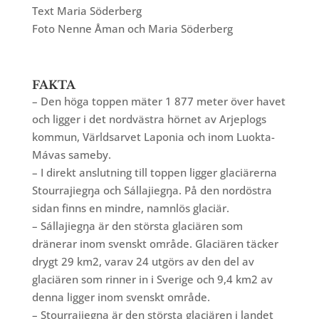
Text Maria Söderberg
Foto Nenne Åman och Maria Söderberg
FAKTA
– Den höga toppen mäter 1 877 meter över havet
och ligger i det nordvästra hörnet av Arjeplogs
kommun, Världsarvet Laponia och inom Luokta-
Mávas sameby.
– I direkt anslutning till toppen ligger glaciärerna
Stourrajiegŋa och Sállajiegŋa. På den nordöstra
sidan finns en mindre, namnlös glaciär.
– Sállajiegŋa är den största glaciären som
dränerar inom svenskt område. Glaciären täcker
drygt 29 km2, varav 24 utgörs av den del av
glaciären som rinner in i Sverige och 9,4 km2 av
denna ligger inom svenskt område.
– Stourrajiegŋa är den största glaciären i landet