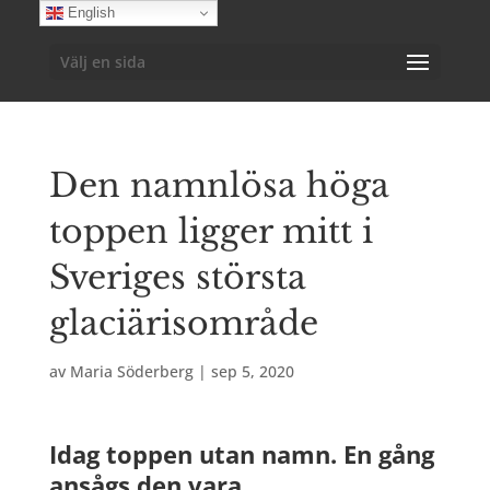
English
Välj en sida
Den namnlösa höga
toppen ligger mitt i
Sveriges största
glaciärisområde
av
Maria Söderberg
|
sep 5, 2020
Idag toppen utan namn. En gång
ansågs den vara