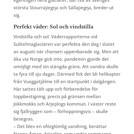
egentligen flera glaciärer, där två av Sveriges
största Stourrajiegŋa och Sállajiegŋa, breder ut
sig.
Perfekt väder: Sol och vindstilla
Vindstilla och sol. Väderrapporterna vid
Sulitelmaglaciären var perfekta den dag i slutet
av augusti när chansen uppenbarade sig. Men att
åka via Norge gick inte, pandemin gjorde det
omöjligt med sin stängda gräns. Att vandra skulle
ta fyra till sju dagar. Därmed fick det bli helikopter
från Vuoggatjålme till en startpunkt i dalgången.
Här sattes tält upp och förberedelse för
toppbestigning, precis på gränsen mellan
Jokkmokks och Arjeplogs kommun. I väster reste
sig fjällryggen som – förhoppningsvis – skulle
besegras.
– Det blev en oförglömlig vandring, berättar
Nenne Åman, Arjeplog, som under sommaren