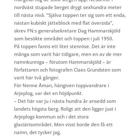
nordväst stupade berget drygt sexhundra meter
till nästa nivå. ”Själva toppen ter sig som ett enda,
nästan kubiskt jätteblock med flat översida”,
skrev FN:s generalsekretare Dag Hammarskjöld
som besökte området och toppen i juli 1950.
På toppen fanns ett litet stenröse. Det är inte
många som varit här tidigare, men en av de mer
namnkunniga – förutom Hammarskjöld – är
författaren och fotografen Claes Grundsten som
varit här två gånger.
För Nenne Åman, hängiven toppvandrare i
Arjeplog, var det en höjdpunkt.
– Det här var ju i nästa hundra år ansedd som
landets högsta berg. Roligt att den ligger just i
Arjeplogs kommun och i det stora
glaciärisområdet. Men visst borde den få ett
namn, det tycker jag.