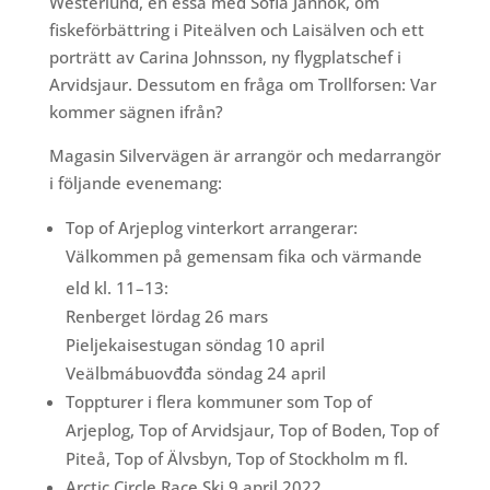
Westerlund, en essä med Sofia Jannok, om
fiskeförbättring i Piteälven och Laisälven och ett
porträtt av Carina Johnsson, ny flygplatschef i
Arvidsjaur. Dessutom en fråga om Trollforsen: Var
kommer sägnen ifrån?
Magasin Silvervägen är arrangör och medarrangör
i följande evenemang:
Top of Arjeplog vinterkort arrangerar:
Välkommen på gemensam fika och värmande
eld kl. 11–13:
Renberget lördag 26 mars
Pieljekaisestugan söndag 10 april
Veälbmábuovđđa söndag 24 april
Toppturer i flera kommuner som Top of
Arjeplog, Top of Arvidsjaur, Top of Boden, Top of
Piteå, Top of Älvsbyn, Top of Stockholm m fl.
Arctic Circle Race Ski 9 april 2022