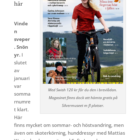
här
Vinde
n
sveper
. Snön
yr.
I
slutet
av
januari
var
Med Swish 120 kr får du den i brevlådan.
somma
Magasinet finns dock att hämta gratis på
rnumre
Silvermuseet m fl platser.
t klart.
Här
finns mycket om sommar- och höstvandring, men
även om skoterkörning, hunddressyr med Mattias