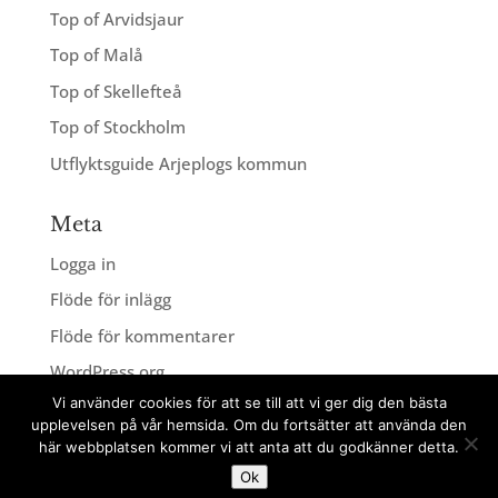
Top of Arvidsjaur
Top of Malå
Top of Skellefteå
Top of Stockholm
Utflyktsguide Arjeplogs kommun
Meta
Logga in
Flöde för inlägg
Flöde för kommentarer
WordPress.org
Vi använder cookies för att se till att vi ger dig den bästa
upplevelsen på vår hemsida. Om du fortsätter att använda den
här webbplatsen kommer vi att anta att du godkänner detta.
Ok