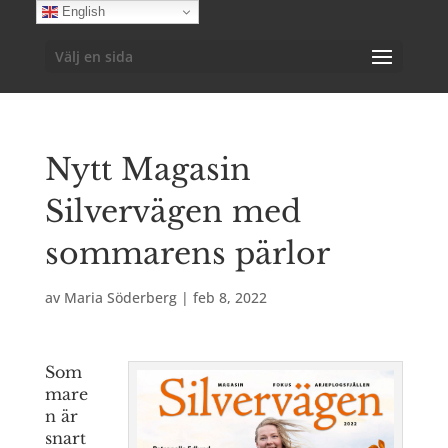
English
Välj en sida
Nytt Magasin
Silvervägen med
sommarens pärlor
av
Maria Söderberg
|
feb 8, 2022
Som
mare
n är
snart