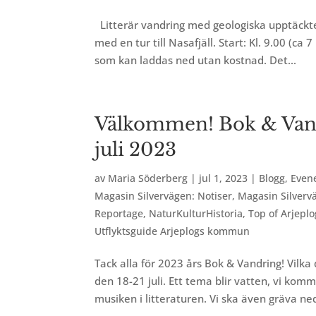
Litterär vandring med geologiska upptäckter
med en tur till Nasafjäll. Start: Kl. 9.00 (ca
som kan laddas ned utan kostnad. Det...
Välkommen! Bok & Vandr
juli 2023
av
Maria Söderberg
|
jul 1, 2023
|
Blogg
,
Even
Magasin Silvervägen: Notiser
,
Magasin Silverv
Reportage
,
NaturKulturHistoria
,
Top of Arjeplo
Utflyktsguide Arjeplogs kommun
Tack alla för 2023 års Bok & Vandring! Vilk
den 18-21 juli. Ett tema blir vatten, vi kom
musiken i litteraturen. Vi ska även gräva ned