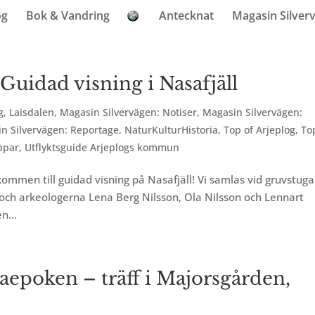
og
Bok & Vandring
Antecknat
Magasin Silver
Guidad visning i Nasafjäll
g
,
Laisdalen
,
Magasin Silvervägen: Notiser
,
Magasin Silvervägen:
n Silvervägen: Reportage
,
NaturKulturHistoria
,
Top of Arjeplog
,
To
oppar
,
Utflyktsguide Arjeplogs kommun
kommen till guidad visning på Nasafjäll! Vi samlas vid gruvstuga
l och arkeologerna Lena Berg Nilsson, Ola Nilsson och Lennart
n...
aepoken – träff i Majorsgården,