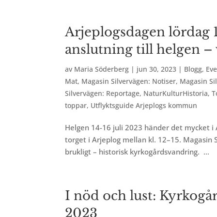
Arjeplogsdagen lördag 15
anslutning till helgen 
av
Maria Söderberg
|
jun 30, 2023
|
Blogg
,
Ev
Mat
,
Magasin Silvervägen: Notiser
,
Magasin Si
Silvervägen: Reportage
,
NaturKulturHistoria
,
T
toppar
,
Utflyktsguide Arjeplogs kommun
Helgen 14-16 juli 2023 händer det mycket i 
torget i Arjeplog mellan kl. 12–15. Magasin 
brukligt – historisk kyrkogårdsvandring. ...
I nöd och lust: Kyrkogå
2023