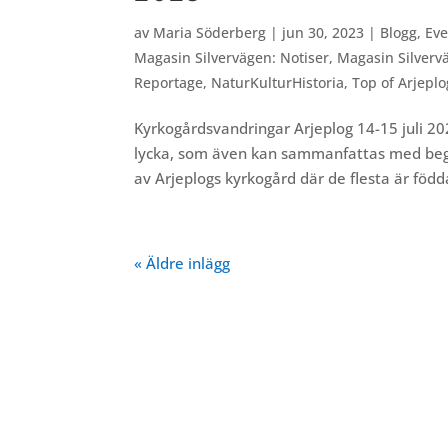
av
Maria Söderberg
|
jun 30, 2023
|
Blogg
,
Ev
Magasin Silvervägen: Notiser
,
Magasin Silverv
Reportage
,
NaturKulturHistoria
,
Top of Arjeplo
Kyrkogårdsvandringar Arjeplog 14-15 juli 20
lycka, som även kan sammanfattas med begre
av Arjeplogs kyrkogård där de flesta är födda
« Äldre inlägg