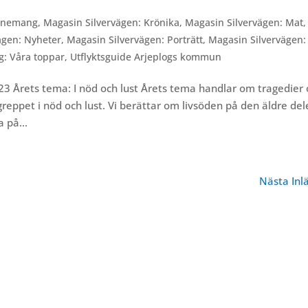
enemang
,
Magasin Silvervägen: Krönika
,
Magasin Silvervägen: Mat
,
ägen: Nyheter
,
Magasin Silvervägen: Porträtt
,
Magasin Silvervägen:
g: Våra toppar
,
Utflyktsguide Arjeplogs kommun
23 Årets tema: I nöd och lust Årets tema handlar om tragedier
ppet i nöd och lust. Vi berättar om livsöden på den äldre del
 på...
Nästa Inl