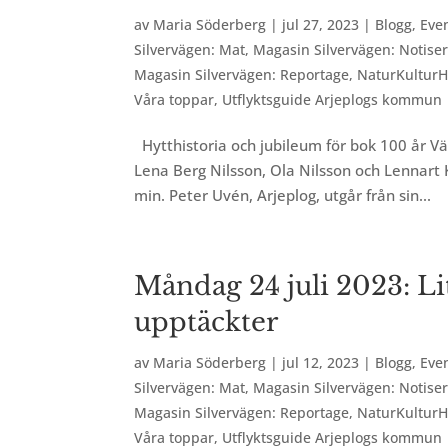
av
Maria Söderberg
|
jul 27, 2023
|
Blogg
,
Eve
Silvervägen: Mat
,
Magasin Silvervägen: Notise
Magasin Silvervägen: Reportage
,
NaturKulturH
Våra toppar
,
Utflyktsguide Arjeplogs kommun
Hytthistoria och jubileum för bok 100 år V
Lena Berg Nilsson, Ola Nilsson och Lennart
min. Peter Uvén, Arjeplog, utgår från sin...
Måndag 24 juli 2023: L
upptäckter
av
Maria Söderberg
|
jul 12, 2023
|
Blogg
,
Eve
Silvervägen: Mat
,
Magasin Silvervägen: Notise
Magasin Silvervägen: Reportage
,
NaturKulturH
Våra toppar
,
Utflyktsguide Arjeplogs kommun