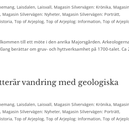
nemang
,
Laisdalen
,
Laisvall
,
Magasin Silvervägen: Krönika
,
Magasi
r
,
Magasin Silvervägen: Nyheter
,
Magasin Silvervägen: Porträtt
,
istoria
,
Top of Arjeplog
,
Top of Arjeplog: Information
,
Top of Arjepl
älkommen till ett möte i den anrika Majorsgården. Arkeologern
 Klang berättar om gruv- och hyttverksamhet på 1700-talet. Ca 
itterär vandring med geologiska
nemang
,
Laisdalen
,
Laisvall
,
Magasin Silvervägen: Krönika
,
Magasi
r
,
Magasin Silvervägen: Nyheter
,
Magasin Silvervägen: Porträtt
,
istoria
,
Top of Arjeplog
,
Top of Arjeplog: Information
,
Top of Arjepl