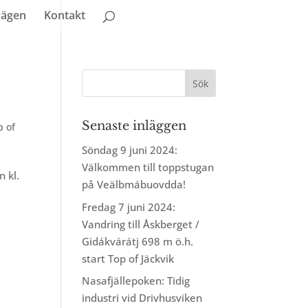
vägen
Kontakt
Senaste inläggen
p of
Söndag 9 juni 2024:
Välkommen till toppstugan
n kl.
på Veälbmábuovdda!
Fredag 7 juni 2024:
Vandring till Åskberget /
Gidákvárátj 698 m ö.h.
start Top of Jäckvik
Nasafjällepoken: Tidig
industri vid Drivhusviken