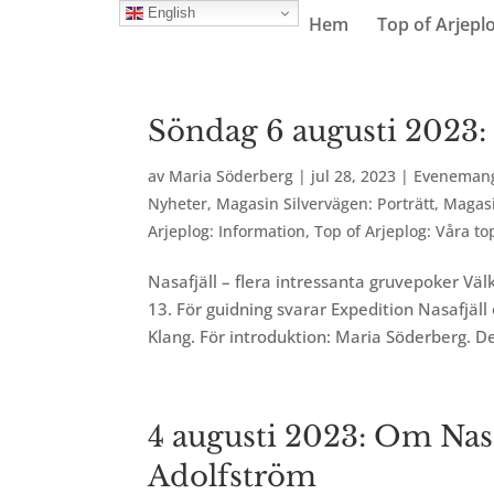
English
Hem
Top of Arjepl
Söndag 6 augusti 2023: 
av
Maria Söderberg
|
jul 28, 2023
|
Eveneman
Nyheter
,
Magasin Silvervägen: Porträtt
,
Magasi
Arjeplog: Information
,
Top of Arjeplog: Våra t
Nasafjäll – flera intressanta gruvepoker Väl
13. För guidning svarar Expedition Nasafjäl
Klang. För introduktion: Maria Söderberg. De
4 augusti 2023: Om Nas
Adolfström