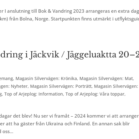
 I anslutning till Bok & Vandring 2023 arrangeras en extra da
 7 km) från Bolna, Norge. Startpunkten finns utmärkt i utflyktsgu
ing i Jäckvik / Jäggeluaktta 20–
emang
,
Magasin Silvervägen: Krönika
,
Magasin Silvervägen: Mat
,
ägen: Nyheter
,
Magasin Silvervägen: Porträtt
,
Magasin Silvervägen:
g
,
Top of Arjeplog: Information
,
Top of Arjeplog: Våra toppar
,
a dagar det blev! Nu ser vi framåt – 2024 kommer vi att arrange
mer att ha gäster från Ukraina och Finland. En annan sak blir
 oss...