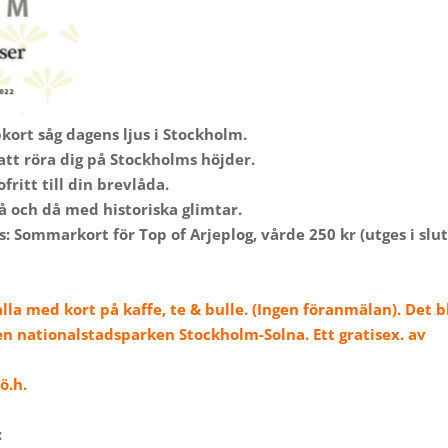
pkort såg dagens ljus i Stockholm.
 att röra dig på Stockholms höjder.
ritt till din brevlåda.
 och då med historiska glimtar.
is: Sommarkort för Top of Arjeplog, vårde 250 kr (utges i slu
lla med kort på kaffe, te & bulle. (Ingen föranmälan).
Det b
n nationalstadsparken Stockholm-Solna. Ett gratisex. av
ö.h.
: