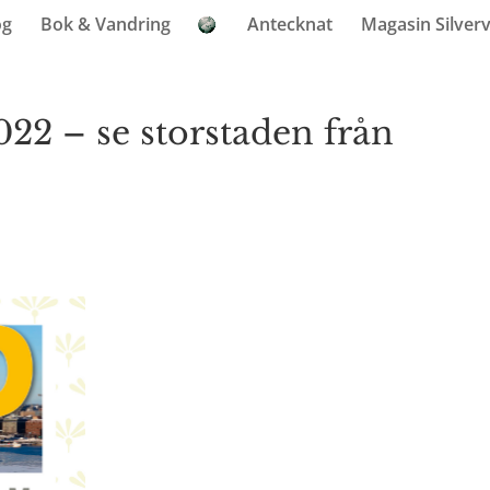
og
Bok & Vandring
Antecknat
Magasin Silver
22 – se storstaden från