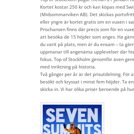
Kortet kostar 250 kr och kan köpas med Sw
(Midsommarviken AB). Det skickas portofritt
eller yngre är kortet gratis om en vuxen i s
Prischansen finns där precis som för en vuxe
att besöka de 15 höjder som anges. Ha gärn
du varit på plats, men är du ensam – ta gärn
uppmanar till angenäma upplevelser där his
fokus. Top of Stockholm genomför även g
med inriktning på historia.
Två gånger per år är det prisutdelning. För 
besökt och kryssat i minst fem höjder. Ta en 
skicka in. Vi har olika priser beroende på h