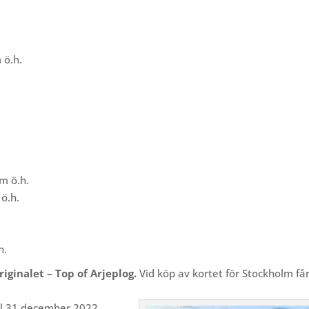
ö.h.
m ö.h.
ö.h.
h.
iginalet – Top of Arjeplog.
Vid köp av kortet för Stockholm få
ll 31 december 2022.