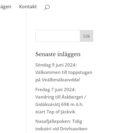
vägen
Kontakt
Senaste inläggen
Söndag 9 juni 2024:
Välkommen till toppstugan
på Veälbmábuovdda!
Fredag 7 juni 2024:
Vandring till Åskberget /
Gidákvárátj 698 m ö.h.
start Top of Jäckvik
Nasafjällepoken: Tidig
industri vid Drivhusviken