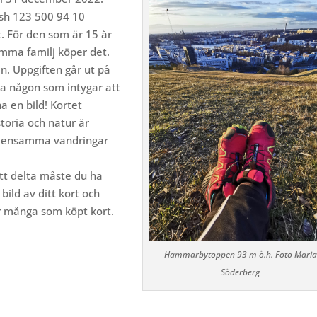
ish 123 500 94 10
. För den som är 15 år
amma familj köper det.
n. Uppgiften går ut på
a någon som intygar att
a en bild! Kortet
toria och natur är
emensamma vandringar
att delta måste du ha
bild av ditt kort och
ur många som köpt kort.
Hammarbytoppen 93 m ö.h. Foto Maria
Söderberg