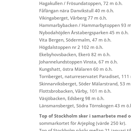
Hagakullen / Frösundatoppen, 72 m ö.h.
Fåfängan nära Danvikstull 40 m ö.h.
Vikingaberget, Vårberg 77 m ö.h.
Hammarbybacken / Hammarbytoppen 93 m 
Nybodahöjden Årstabergsparken 45 m ö.h.
Vita Bergen, Södermalm, 47 m ö.h.
Högdalstoppen nr 2 102 m ö.h.
Ekebyhovsbacken, Ekerö 82 m ö.h.
Johannelundstoppen Vinsta, 67 m ö.h.
Kungshatt, östra Mälaren 60 m ö.h.
Tornberget, naturreservatet Paradiset, 111 
Skinnarviksberget, Söder Mälarstrand, 53 m 
Flottsbrobacken, Vårby, 101 m ö.h.
Väsjöbacken, Edsberg 98 m ö.h.
Länsmansberget, Södra Törnskogen 43 m ö.
Top of Stockholm sker i samarbete med or
sommarkortet för Arjeplog (värde 250 kr).
Top of Stockholm
pågår mellan 21 januari ti