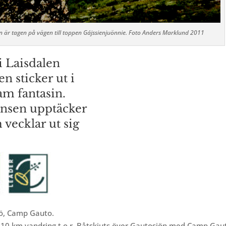
n är tagen på vägen till toppen Gájssienjuönnie. Foto Anders Marklund 2011
i Laisdalen
en sticker ut i
am fantasin.
änsen upptäcker
 vecklar ut sig
sjö, Camp Gauto.
a 10 km vandring t o r. Båtskjuts över Gautosjön med Camp Gau