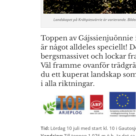
Landskapet på Kráhpiesvárrie är varierande. Bilde
Toppen av Gájssienjuönnie 
är något alldeles speciellt! D
bergsmassivet och lockar fr
Väl framme ovanför trädgr
du ett kuperat landskap som
i alla riktningar.
Tid:
Lördag 10 juli med s
tart kl. 10 i Gauto
Vandring:
Till toppen 1 076 m ö.h. är det c