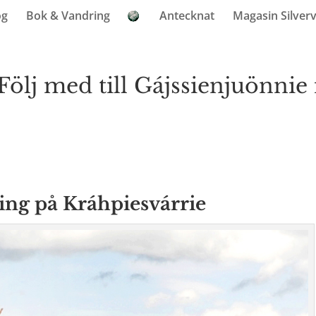
og
Bok & Vandring
Antecknat
Magasin Silver
Följ med till Gájssienjuönnie 
ring på Kráhpiesvárrie