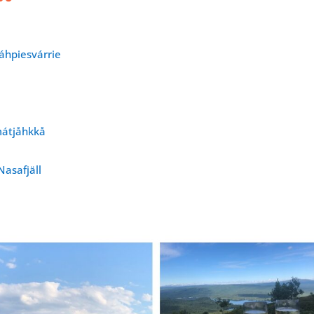
áhpiesvárrie
bmátjåhkkå
Nasafjäll