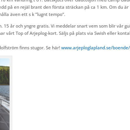
dd på en rejäl brant den första sträckan på ca 1 km. Om du är
hålla även ett s k ”lugnt tempo”.
n. 15 år och yngre gratis. Vi meddelar snart vem som blir vår gu
r vårt Top of Arjeplog-kort. Säljs på plats via Swish eller konta
olfström finns stugor. Se här!
www.arjeploglapland.se/boende