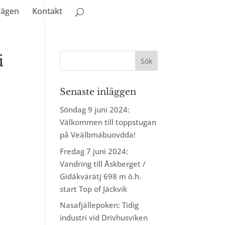
vägen
Kontakt
i
Senaste inläggen
Söndag 9 juni 2024:
Välkommen till toppstugan
på Veälbmábuovdda!
Fredag 7 juni 2024:
Vandring till Åskberget /
Gidákvárátj 698 m ö.h.
start Top of Jäckvik
Nasafjällepoken: Tidig
industri vid Drivhusviken