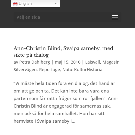
English
Välj en sida
Ann-Christin Blind, Svaipa sameby, med
sikte på dialog
av
Petra Dahlberg
|
maj 15, 2010
|
Laisvall
,
Magasin
Silvervägen: Reportage
,
NaturKulturHistoria
”Vi måste hela tiden föra en dialog, det handlar
om att ge och ta. Det kan inte bara vara ena
parten som får rätt i frågor som rör fjällen”. Ann-
Christin Blind är engagerad för samernas sak,
men också för hela samhället. Hon har sitt
hemviste i Svaipa sameby i...