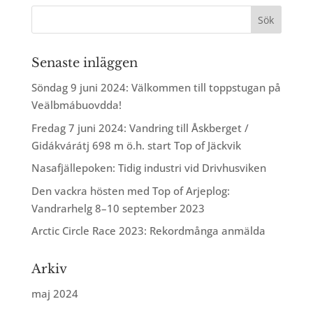
Senaste inläggen
Söndag 9 juni 2024: Välkommen till toppstugan på
Veälbmábuovdda!
Fredag 7 juni 2024: Vandring till Åskberget /
Gidákvárátj 698 m ö.h. start Top of Jäckvik
Nasafjällepoken: Tidig industri vid Drivhusviken
Den vackra hösten med Top of Arjeplog:
Vandrarhelg 8–10 september 2023
Arctic Circle Race 2023: Rekordmånga anmälda
Arkiv
maj 2024