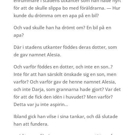
enrummare i stadens utkanter som han hade hyrt
för att de skulle slippa bo med föräldrarna. — Hur
kunde du drömma om en apa på en bil?
Och vad skulle han ha drömt om? En bil på en
apa?
Där i stadens utkanter föddes deras dotter, som
de gav namnet Alesia.
Och varför föddes en dotter, och inte en son..?
Inte för att han särskilt önskade sig en son, men
varför? Och varför gav de henne namnet Alesia,
och inte Darja, som grannarna hade gjort? Var det
för att de fick den idén i huvudet? Men varför?
Detta var ju inte aspirin…
Ibland gick han vilse i sina tankar, och då slutade
han att fundera.