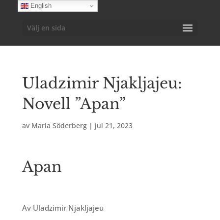
English
Välj en sida
Uladzimir Njakljajeu:
Novell ”Apan”
av
Maria Söderberg
|
jul 21, 2023
Apan
Av Uladzimir Njakljajeu