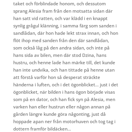
taket och förblindade honom, och dessutom
sprang Alesia fram från den motsatta sidan där
han satt vid ratten, och var klädd i en knappt
synlig grågul klänning, i samma färg som sanden i
sandlådan, där hon hade lekt strax innan, och hon
flöt ihop med sanden från den där sandlådan,
som också låg på den andra sidan, och inte på
hans sida av bilen, men där stod Dzina, hans
hustru, och henne lade han märke till, det kunde
han inte undvika, och han tittade på henne utan
att förstå varför hon så desperat sträckte
händerna i luften, och i det ögonblicket… just i det
ögonblicket, när bilden i hans ögon började visas
som på en dator, och han fick syn på Alesia, men
varken han eller hustrun eller någon annan på
gården längre kunde göra någonting, just då
hoppade apan ner från motorhuven och tog tag i
dottern framför bildäcken…