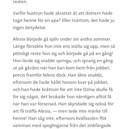
resten.
Varför hustrun hade skrattat åt att dottern hade
tagit henne för en apa? Eller tvärtom, det hade ju
ingen betydelse.
Alesia började gå själv under sin andra sommar.
Länge försökte hon inte ens ställa sig upp, men så
plötsligt reste hon sig och började gå på en gång!
Hon lärde sig snabbt springa, och sprang en gång
ut på gården när han kan kom hem från jobbet,
precis framför bilens däck. Han åkte snabbt,
eftersom de hade hållit honom kvar på jobbet,
och han hade bråttom för att inte Dzina skulle få
för sig något, det brukade hon nämligen alltid få
när han var försenad. Han skyndade sig också för
att få träffa Alesia, — men lade inte märke till
henne! Han såg inte, eftersom kvällssolen flöt
samman med speglingarna från det zinkfärgade