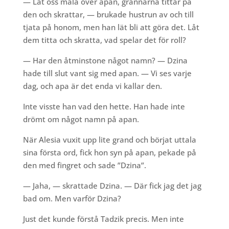
— Låt oss måla över apan, grannarna tittar på
den och skrattar, — brukade hustrun av och till
tjata på honom, men han lät bli att göra det. Låt
dem titta och skratta, vad spelar det för roll?
— Har den åtminstone något namn? — Dzina
hade till slut vant sig med apan. — Vi ses varje
dag, och apa är det enda vi kallar den.
Inte visste han vad den hette. Han hade inte
drömt om något namn på apan.
När Alesia vuxit upp lite grand och börjat uttala
sina första ord, fick hon syn på apan, pekade på
den med fingret och sade ”Dzina”.
— Jaha, — skrattade Dzina. — Där fick jag det jag
bad om. Men varför Dzina?
Just det kunde förstå Tadzik precis. Men inte