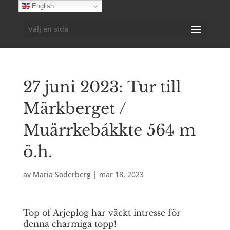
English
Välj en sida
27 juni 2023: Tur till
Märkberget /
Muärrkebákkte 564 m
ö.h.
av
Maria Söderberg
|
mar 18, 2023
Top of Arjeplog har väckt intresse för
denna charmiga topp!