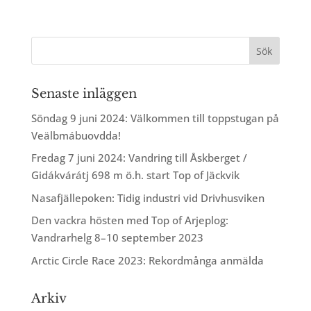
Senaste inläggen
Söndag 9 juni 2024: Välkommen till toppstugan på
Veälbmábuovdda!
Fredag 7 juni 2024: Vandring till Åskberget /
Gidákvárátj 698 m ö.h. start Top of Jäckvik
Nasafjällepoken: Tidig industri vid Drivhusviken
Den vackra hösten med Top of Arjeplog:
Vandrarhelg 8–10 september 2023
Arctic Circle Race 2023: Rekordmånga anmälda
Arkiv