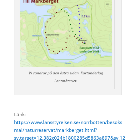
Vi vandrar på den östra sidan. Kartunderlag
Lantmäteriet.
Länk:
https://www.lansstyrelsen.se/norrbotten/besoks
mal/naturreservat/markberget.html?
sv.target=12.382c024b1800285d5863a897&sv.12