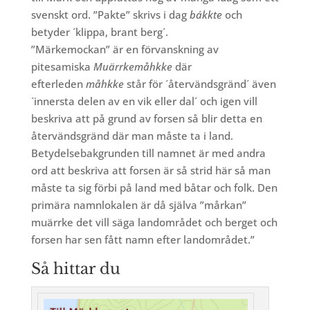
svenskt ord. ”Pakte” skrivs i dag
bákkte
och
betyder ´klippa, brant berg´.
”Märkemockan” är en förvanskning av
pitesamiska
Muärrkemåhkke
där
efterleden
måhkke
står för ´återvändsgränd´ även
´innersta delen av en vik eller dal´ och igen vill
beskriva att på grund av forsen så blir detta en
återvändsgränd där man måste ta i land.
Betydelsebakgrunden till namnet är med andra
ord att beskriva att forsen är så strid här så man
måste ta sig förbi på land med båtar och folk. Den
primära namnlokalen är då själva ”mårkan”
muärrke det vill säga landområdet och berget och
forsen har sen fått namn efter landområdet.”
Så hittar du