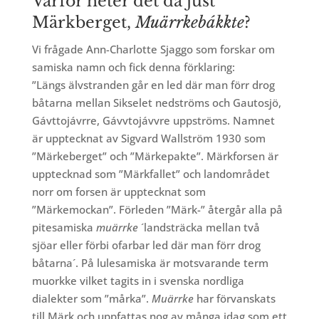
Varför heter det då just
Märkberget,
Muärrkebákkte
?
Vi frågade Ann-Charlotte Sjaggo som forskar om
samiska namn och fick denna förklaring:
”Längs älvstranden går en led där man förr drog
båtarna mellan Sikselet nedströms och Gautosjö,
Gávttojávrre, Gávvtojávvre uppströms. Namnet
är upptecknat av Sigvard Wallström 1930 som
”Märkeberget” och ”Märkepakte”. Märkforsen är
upptecknad som ”Märkfallet” och landområdet
norr om forsen är upptecknat som
”Märkemockan”. Förleden ”Märk-” återgår alla på
pitesamiska
muärrke
´landsträcka mellan två
sjöar eller förbi ofarbar led där man förr drog
båtarna´. På lulesamiska är motsvarande term
muorkke vilket tagits in i svenska nordliga
dialekter som ”mårka”.
Muärrke
har förvanskats
till Märk och uppfattas nog av många idag som ett