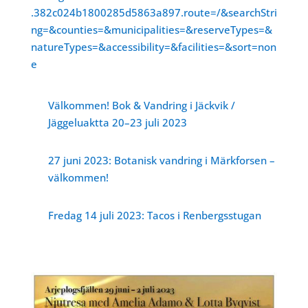
.382c024b1800285d5863a897.route=/&searchStri
ng=&counties=&municipalities=&reserveTypes=&
natureTypes=&accessibility=&facilities=&sort=non
e
Välkommen! Bok & Vandring i Jäckvik /
Jäggeluaktta 20–23 juli 2023
27 juni 2023: Botanisk vandring i Märkforsen –
välkommen!
Fredag 14 juli 2023: Tacos i Renbergsstugan