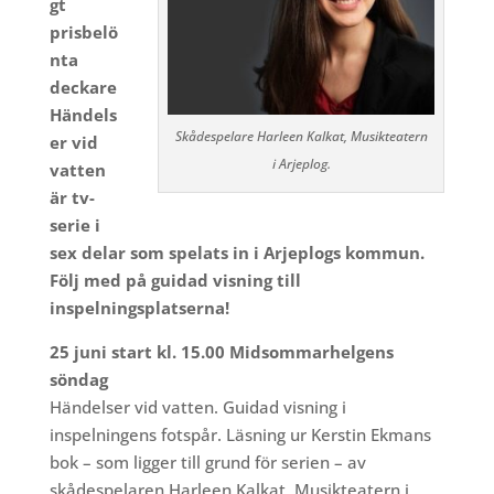
gt
prisbelö
nta
deckare
Händels
Skådespelare Harleen Kalkat, Musikteatern
er vid
i Arjeplog.
vatten
är tv-
serie i
sex delar som spelats in i Arjeplogs kommun.
Följ med på guidad visning till
inspelningsplatserna!
25 juni start kl. 15.00 Midsommarhelgens
söndag
Händelser vid vatten. Guidad visning i
inspelningens fotspår. Läsning ur Kerstin Ekmans
bok – som ligger till grund för serien – av
skådespelaren Harleen Kalkat, Musikteatern i