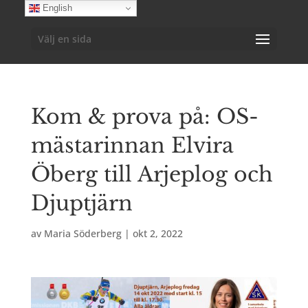
English
Välj en sida
Kom & prova på: OS-
mästarinnan Elvira
Öberg till Arjeplog och
Djuptjärn
av
Maria Söderberg
|
okt 2, 2022