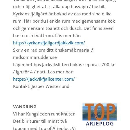
och möjlighet att ställa upp husvagn / husbil.
Kyrkans fjällgård är bokad av oss med sina olika
rum. Här bor du i enkla rum med gemensamt kök
och gemensam toalett och dusch. Det finns även
bastu och tvättrum. Läs mer här:
http://kyrkansfjallgardjakkvik.com/
Skriv en rad om ditt önskemål: maria @
midsommarudden.se
Lägenhet hos Jäckviksliften bokas separat. 700 kr
/ lgh för 4 / natt. Läs mer här:
https://jackvikfjallcenter.com/
Kontakt: Jesper Westerlund.
VANDRING
Vi har Kungsleden runt knuten!
Det blir turer till minst två
toppar med Top of Arjeplog. Vi