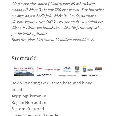
Glommersträsk, lunch (Glommersträsk) och enklare
middag (i Jäckvik) kostar 750 kr / person. Det innebär t
o r över dagen Skellefteå–Jäckvik. Om du stannar i
Jäckvik kostar resan 400 kr. Bussturen är en guidad tur
där vi berättar om landskapet, olika författarskap och
ger historiska glimtar.
Boka din plats här: maria @ midsommarudden.se.
Stort tack!
Bok & vandring sker i samarbete med bland
annat:
Arjeplogs kommun
Region Norrbotten
Statens Kulturråd
Föreningen Jäckviksgården