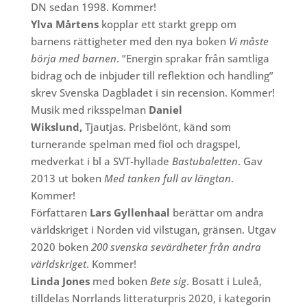
DN sedan 1998. Kommer!
Ylva Mårtens
kopplar ett starkt grepp om
barnens rättigheter med den nya boken
Vi måste
börja med barnen
. ”Energin sprakar från samtliga
bidrag och de inbjuder till reflektion och handling”
skrev Svenska Dagbladet i sin recension. Kommer!
Musik med riksspelman
Daniel
Wikslund,
Tjautjas. Prisbelönt, känd som
turnerande spelman med fiol och dragspel,
medverkat i bl a SVT-hyllade
Bastubaletten
. Gav
2013 ut boken
Med tanken full av längtan
.
Kommer!
Författaren
Lars Gyllenhaal
berättar om andra
världskriget i Norden vid vilstugan, gränsen. Utgav
2020 boken
200 svenska sevärdheter från andra
världskriget
. Kommer!
Linda Jones
med boken
Bete sig
. Bosatt i Luleå,
tilldelas Norrlands litteraturpris 2020, i kategorin