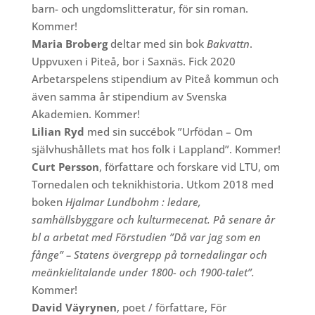
barn- och ungdomslitteratur, för sin roman.
Kommer!
Maria Bro
berg
deltar med sin bok
Bakvattn
.
Uppvuxen i Piteå, bor i Saxnäs. Fick 2020
Arbetarspelens stipendium av Piteå kommun och
även samma år stipendium av Svenska
Akademien. Kommer!
Lilian Ryd
med sin succébok ”Urfödan – Om
självhushållets mat hos folk i Lappland”. Kommer!
Curt Persson
, författare och forskare vid LTU, om
Tornedalen och teknikhistoria. Utkom 2018 med
boken
Hjalmar Lundbohm : ledare,
samhällsbyggare och kulturmecenat. På senare år
bl a arbetat med Förstudien ”Då var jag som en
fånge” – Statens övergrepp på tornedalingar och
meänkielitalande under 1800- och 1900-talet”.
Kommer!
David Väyrynen
, poet / författare, För