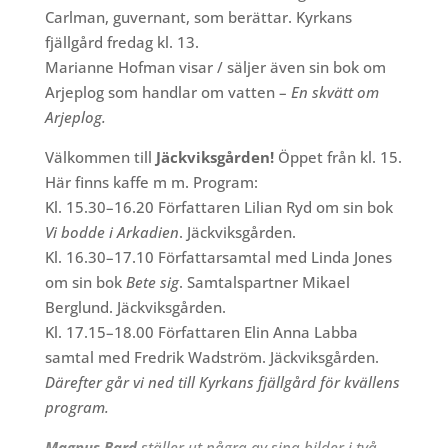
Carlman, guvernant, som berättar. Kyrkans
fjällgård fredag kl. 13.
Marianne Hofman visar / säljer även sin bok om
Arjeplog som handlar om vatten –
En skvätt om
Arjeplog.
Välkommen till
Jäckviksgården!
Öppet från kl. 15.
Här finns kaffe m m. Program:
Kl. 15.30–16.20 Författaren Lilian Ryd om sin bok
Vi bodde i Arkadien
. Jäckviksgården.
Kl. 16.30–17.10 Författarsamtal med Linda Jones
om sin bok
Bete sig
. Samtalspartner Mikael
Berglund. Jäckviksgården.
Kl. 17.15–18.00 Författaren Elin Anna Labba
samtal med Fredrik Wadström. Jäckviksgården.
Därefter går vi ned till Kyrkans fjällgård för kvällens
program.
Magnus Bard
ställer ut några av sina bilder i två