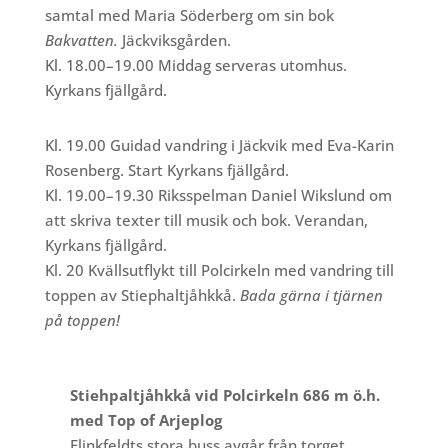
samtal med Maria Söderberg om sin bok
Bakvatten.
Jäckviksgården.
Kl. 18.00–19.00 Middag serveras utomhus.
Kyrkans fjällgård.
Kl. 19.00 Guidad vandring i Jäckvik med Eva-Karin
Rosenberg. Start Kyrkans fjällgård.
Kl. 19.00–19.30 Riksspelman Daniel Wikslund om
att skriva texter till musik och bok. Verandan,
Kyrkans fjällgård.
Kl. 20 Kvällsutflykt till Polcirkeln med vandring till
toppen av Stiephaltjåhkkå.
Bada gärna i tjärnen
på toppen!
Stiehpaltjåhkkå vid Polcirkeln 686 m ö.h.
med Top of Arjeplog
Flinkfeldts stora buss avgår från torget