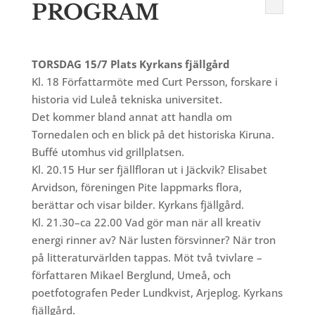
PROGRAM
TORSDAG 15/7 Plats Kyrkans fjällgård
Kl. 18 Författarmöte med Curt Persson, forskare i
historia vid Luleå tekniska universitet.
Det kommer bland annat att handla om
Tornedalen och en blick på det historiska Kiruna.
Buffé utomhus vid grillplatsen.
Kl. 20.15 Hur ser fjällfloran ut i Jäckvik? Elisabet
Arvidson, föreningen Pite lappmarks flora,
berättar och visar bilder. Kyrkans fjällgård.
Kl. 21.30–ca 22.00 Vad gör man när all kreativ
energi rinner av? När lusten försvinner? När tron
på litteraturvärlden tappas. Möt två tvivlare –
författaren Mikael Berglund, Umeå, och
poetfotografen Peder Lundkvist, Arjeplog. Kyrkans
fjällgård.