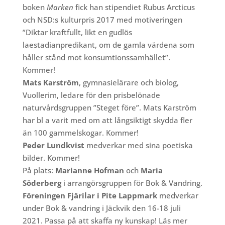
boken
Marken
fick han stipendiet Rubus Arcticus
och NSD:s kulturpris 2017 med motiveringen
”Diktar kraftfullt, likt en gudlös
laestadianpredikant, om de gamla värdena som
håller stånd mot konsumtionssamhället”.
Kommer!
Mats Karström
, gymnasielärare och biolog,
Vuollerim, ledare för den prisbelönade
naturvårdsgruppen ”Steget före”. Mats Karström
har bl a varit med om att långsiktigt skydda fler
än 100 gammelskogar. Kommer!
Peder Lundkvist
medverkar med sina poetiska
bilder. Kommer!
På plats:
Marianne Hofman
och
Maria
Söderberg
i arrangörsgruppen för Bok & Vandring.
Föreningen Fjärilar i Pite Lappmark
medverkar
under Bok & vandring i Jäckvik den 16-18 juli
2021. Passa på att skaffa ny kunskap! Läs mer