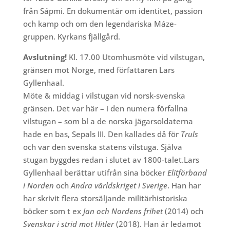
från Sápmi. En dokumentär om identitet, passion
och kamp och om den legendariska Máze-
gruppen. Kyrkans fjällgård.
Avslutning!
Kl. 17.00 Utomhusmöte vid vilstugan,
gränsen mot Norge, med författaren Lars
Gyllenhaal.
Möte & middag i vilstugan vid norsk-svenska
gränsen. Det var här – i den numera förfallna
vilstugan – som bl a de norska jägarsoldaterna
hade en bas, Sepals III. Den kallades då för
Truls
och var den svenska
statens vilstuga. Själva
stugan byggdes redan i slutet av 1800-talet.Lars
Gyllenhaal berättar utifrån sina böcker
Elitförband
i Norden
och
Andra världskriget i Sverige
. Han har
har skrivit flera storsäljande militärhistoriska
böcker som t ex
Jan och Nordens frihet
(2014) och
Svenskar i strid mot Hitler
(2018). Han är ledamot