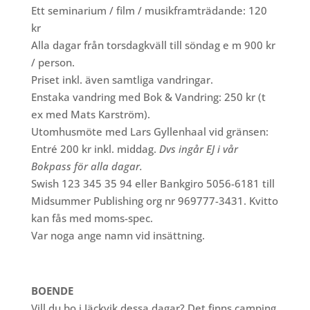
Ett seminarium / film / musikframträdande: 120
kr
Alla dagar från torsdagkväll till söndag e m 900 kr
/ person.
Priset inkl. även samtliga vandringar.
Enstaka vandring med Bok & Vandring: 250 kr (t
ex med Mats Karström).
Utomhusmöte med Lars Gyllenhaal vid gränsen:
Entré 200 kr inkl. middag.
Dvs ingår EJ i vår
Bokpass för alla dagar.
Swish 123 345 35 94 eller Bankgiro 5056-6181 till
Midsummer Publishing org nr 969777-3431. Kvitto
kan fås med moms-spec.
Var noga ange namn vid insättning.
BOENDE
Vill du bo i Jäckvik dessa dagar? Det finns camping