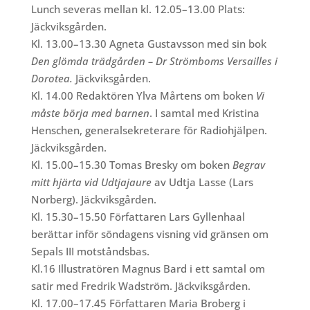
Lunch severas mellan kl. 12.05–13.00 Plats:
Jäckviksgården.
Kl. 13.00–13.30 Agneta Gustavsson med sin bok
Den glömda trädgården – Dr Strömboms Versailles i
Dorotea.
Jäckviksgården.
Kl. 14.00 Redaktören Ylva Mårtens om boken
Vi
måste börja med barnen
. I samtal med Kristina
Henschen, generalsekreterare för Radiohjälpen.
Jäckviksgården.
Kl. 15.00–15.30 Tomas Bresky om boken
Begrav
mitt hjärta vid Udtjajaure
av Udtja Lasse (Lars
Norberg). Jäckviksgården.
Kl. 15.30–15.50 Författaren Lars Gyllenhaal
berättar inför söndagens visning vid gränsen om
Sepals III motståndsbas.
Kl.16 Illustratören Magnus Bard i ett samtal om
satir med Fredrik Wadström. Jäckviksgården.
Kl. 17.00–17.45 Författaren Maria Broberg i