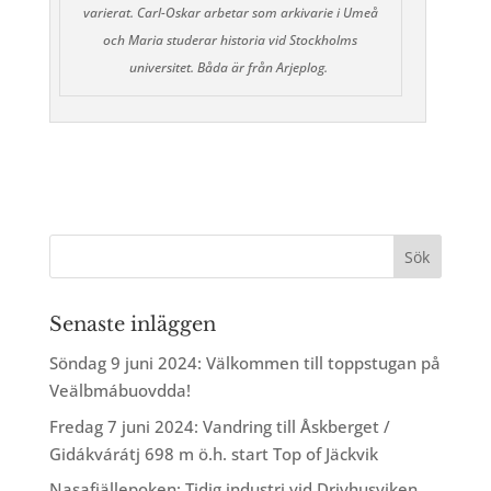
varierat. Carl-Oskar arbetar som arkivarie i Umeå
och Maria studerar historia vid Stockholms
universitet. Båda är från Arjeplog.
Senaste inläggen
Söndag 9 juni 2024: Välkommen till toppstugan på
Veälbmábuovdda!
Fredag 7 juni 2024: Vandring till Åskberget /
Gidákvárátj 698 m ö.h. start Top of Jäckvik
Nasafjällepoken: Tidig industri vid Drivhusviken