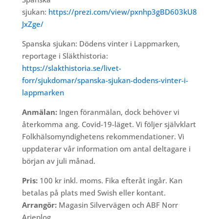
sjukan:
https://prezi.com/view/pxnhp3gBD603kU8
JxZge/
Spanska sjukan: Dödens vinter i Lappmarken,
reportage i Släkthistoria:
https://slakthistoria.se/livet-
forr/sjukdomar/spanska-sjukan-dodens-vinter-i-
lappmarken
Anmälan:
Ingen föranmälan, dock behöver vi
återkomma ang. Covid-19-läget. Vi följer självklart
Folkhälsomyndighetens rekommendationer. Vi
uppdaterar vår information om antal deltagare i
början av juli månad.
Pris:
100 kr inkl. moms. Fika efteråt ingår. Kan
betalas på plats med Swish eller kontant.
Arrangör:
Magasin Silvervägen och ABF Norr
Arjeplog.