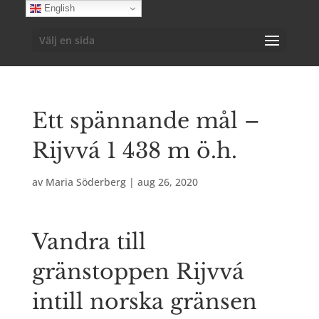
English
Välj en sida
Ett spännande mål –
Rijvvá 1 438 m ö.h.
av
Maria Söderberg
|
aug 26, 2020
Vandra till
gränstoppen Rijvvá
intill norska gränsen