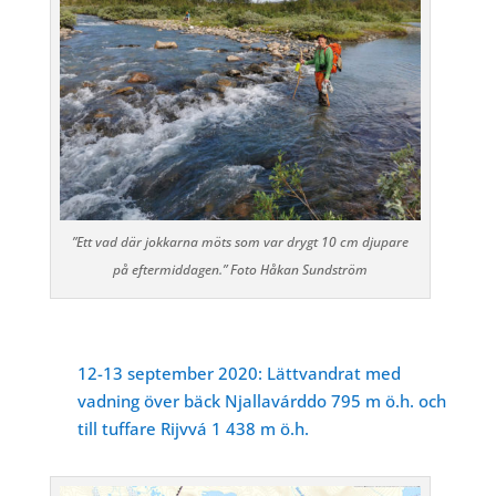
”Ett vad där jokkarna möts som var drygt 10 cm djupare
på eftermiddagen.” Foto Håkan Sundström
12-13 september 2020: Lättvandrat med
vadning över bäck Njallavárddo 795 m ö.h. och
till tuffare Rijvvá 1 438 m ö.h.