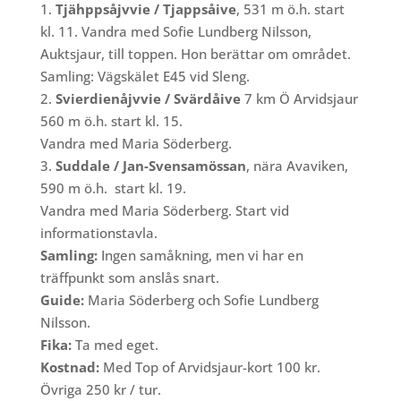
1.
Tjähppsåjvvie / Tjappsåive
, 531 m ö.h. start
kl. 11. Vandra med Sofie Lundberg Nilsson,
Auktsjaur, till toppen. Hon berättar om området.
Samling: Vägskälet E45 vid Sleng.
2.
Svierdienåjvvie / Svärdåive
7 km Ö Arvidsjaur
560 m ö.h. start kl. 15.
Vandra med Maria Söderberg.
3.
Suddale / Jan-Svensamössan
, nära Avaviken,
590 m ö.h. start kl. 19.
Vandra med Maria Söderberg. Start vid
informationstavla.
Samling:
Ingen samåkning, men vi har en
träffpunkt som anslås snart.
Guide:
Maria Söderberg och Sofie Lundberg
Nilsson.
Fika:
Ta med eget.
Kostnad:
Med Top of Arvidsjaur-kort 100 kr.
Övriga 250 kr / tur.