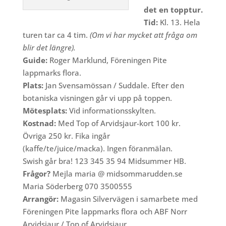
det en topptur.
Tid:
Kl. 13. Hela
turen tar ca 4 tim.
(Om vi har mycket att fråga om
blir det längre).
Guide:
Roger Marklund, Föreningen Pite
lappmarks flora.
Plats:
Jan Svensamössan / Suddale. Efter den
botaniska visningen går vi upp på toppen.
Mötesplats:
Vid informationsskylten.
Kostnad:
Med Top of Arvidsjaur-kort 100 kr.
Övriga 250 kr. Fika ingår
(kaffe/te/juice/macka). Ingen föranmälan.
Swish går bra! 123 345 35 94 Midsummer HB.
Frågor?
Mejla maria @ midsommarudden.se
Maria Söderberg 070 3500555
Arrangör:
Magasin Silvervägen i samarbete med
Föreningen Pite lappmarks flora och ABF Norr
Arvidsjaur / Top of Arvidsjaur.