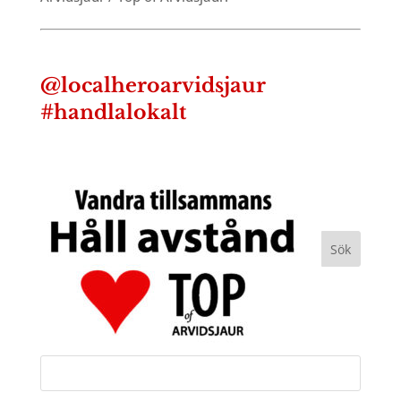
@localheroarvidsjaur
#handlalokalt