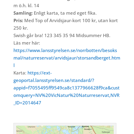
m ö.h. kl. 14
Samling:
Enligt karta, ta med eget fika.
Pris:
Med Top of Arvidsjaur-kort 100 kr, utan kort
250 kr.
Swish går bra! 123 345 35 94 Midsummer HB.
Läs mer här:
https://www.lansstyrelsen.se/norrbotten/besoks
mal/naturreservat/arvidsjaur/storsandberget.htm
l
Karta:
https://ext-
geoportal.lansstyrelsen.se/standard/?
appid=f7055495ff9549ca8c1377966628f9ca&cust
omquery=NV%20VicNatur%20Naturreservat,NVR
_ID=2014647