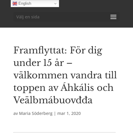
English
Välj en sida
Framflyttat: För dig
under 15 år –
välkommen vandra till
toppen av Áhkális och
Veälbmábuovđđa
av
Maria Söderberg
|
mar 1, 2020