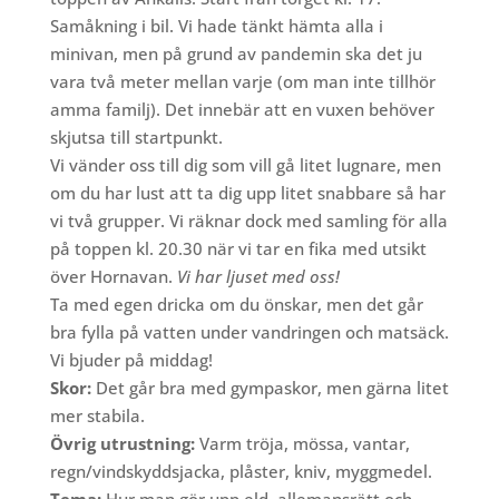
Samåkning i bil. Vi hade tänkt hämta alla i
minivan, men på grund av pandemin ska det ju
vara två meter mellan varje (om man inte tillhör
amma familj). Det innebär att en vuxen behöver
skjutsa till startpunkt.
Vi vänder oss till dig som vill gå litet lugnare, men
om du har lust att ta dig upp litet snabbare så har
vi två grupper. Vi räknar dock med samling för alla
på toppen kl. 20.30 när vi tar en fika med utsikt
över Hornavan.
Vi har ljuset med oss!
Ta med egen dricka om du önskar, men det går
bra fylla på vatten under vandringen och matsäck.
Vi bjuder på middag!
Skor:
Det går bra med gympaskor, men gärna litet
mer stabila.
Övrig utrustning:
Varm tröja, mössa, vantar,
regn/vindskyddsjacka, plåster, kniv, myggmedel.
Tema:
Hur man gör upp eld, allemansrätt och