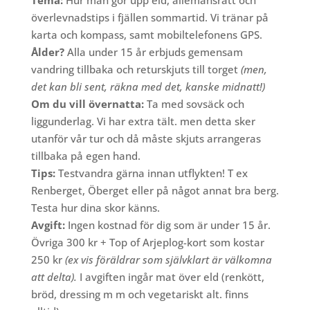
överlevnadstips i fjällen sommartid. Vi tränar på
karta och kompass, samt mobiltelefonens GPS.
Ålder?
Alla under 15 år erbjuds gemensam
vandring tillbaka och returskjuts till torget
(men,
det kan bli sent, räkna med det, kanske midnatt!)
Om du vill övernatta:
Ta med sovsäck och
liggunderlag. Vi har extra tält. men detta sker
utanför vår tur och då måste skjuts arrangeras
tillbaka på egen hand.
Tips:
Testvandra gärna innan utflykten! T ex
Renberget, Öberget eller på något annat bra berg.
Testa hur dina skor känns.
Avgift:
Ingen kostnad för dig som är under 15 år.
Övriga 300 kr + Top of Arjeplog-kort som kostar
250 kr
(ex vis föräldrar som självklart är välkomna
att delta).
I avgiften ingår mat över eld (renkött,
bröd, dressing m m och vegetariskt alt. finns