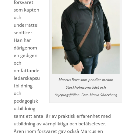
försvaret
som kapten
och
underrättel
seofficer.
Han har
därigenom
en gedigen
och
omfattande
ledarskapsu
Marcus Bove som pendlar mellan
tbildning
Stockholmsområdet och
och
Arjeplogsfjällen. Foto Maria Söderberg
pedagogisk
utbildning
samt ett antal år av praktisk erfarenhet med
utbildning av värnpliktiga och befälselever.
Åren inom försvaret gav också Marcus en