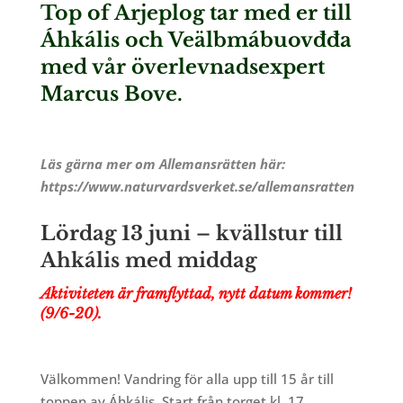
Top of Arjeplog tar med er till
Áhkális och Veälbmábuovđđa
med vår överlevnadsexpert
Marcus Bove.
Läs gärna mer om Allemansrätten här:
https://www.naturvardsverket.se/allemansratten
Lördag 13 juni – kvällstur till
Ahkális med middag
Aktiviteten är framflyttad, nytt datum kommer!
(9/6-20).
Välkommen! Vandring för alla upp till 15 år till
toppen av Áhkális.
Start från torget kl. 17.