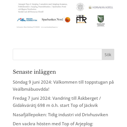
Senaste inläggen
Söndag 9 juni 2024: Välkommen till toppstugan på
Veälbmábuovdda!
Fredag 7 juni 2024: Vandring till Åskberget /
Gidákvárátj 698 m ö.h. start Top of Jäckvik
Nasafjällepoken: Tidig industri vid Drivhusviken
Den vackra hösten med Top of Arjeplog: