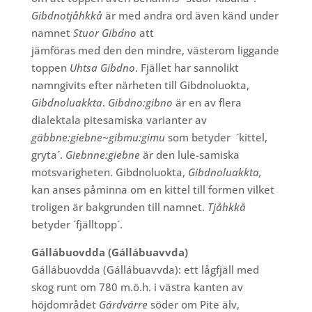
Gibdnotjåhkkå
är med andra ord även känd under
namnet
Stuor Gibdno
att
jämföras med den den mindre, västerom liggande
toppen
Uhtsa Gibdno
. Fjället har sannolikt
namngivits efter närheten till Gibdnoluokta,
Gibdnoluakkta
.
Gibdno:gibno
är en av flera
dialektala pitesamiska varianter av
gäbbne:giebne~gibmu:gimu
som betyder
´kittel,
gryta´.
Giebnne:giebne
är den lule-samiska
motsvarigheten. Gibdnoluokta,
Gibdnoluakkta,
kan anses påminna om en kittel till formen vilket
troligen är bakgrunden till namnet.
Tjåhkkå
betyder ´fjälltopp´.
Gállábuovdda (Gállábuavvda)
Gállábuovdda (Gállábuavvda): ett lågfjäll med
skog runt om 780 m.ö.h. i västra kanten av
höjdområdet
Gárdvárre
söder om Pite älv,