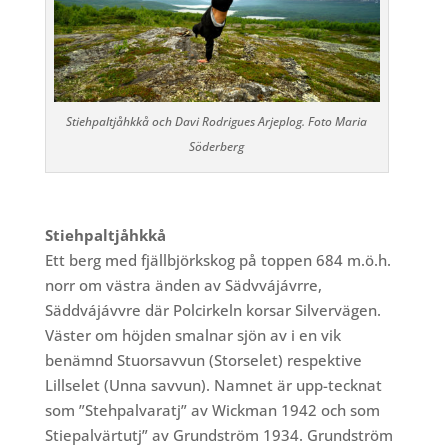
Stiehpaltjåhkkå och Davi Rodrigues Arjeplog.
Foto Maria
Söderberg
Stiehpaltjåhkkå
Ett berg med fjällbjörkskog på toppen 684 m.ö.h.
norr om västra änden av Sädvvájávrre,
Säddvájávvre där Polcirkeln korsar Silvervägen.
Väster om höjden smalnar sjön av i en vik
benämnd Stuorsavvun (Storselet) respektive
Lillselet (Unna savvun). Namnet är upp-tecknat
som ”Stehpalvaratj” av Wickman 1942 och som
Stiepalvärtutj” av Grundström 1934. Grundström