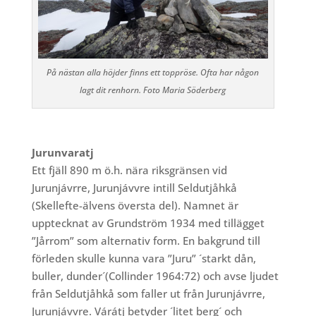
På nästan alla höjder finns ett toppröse. Ofta har någon
lagt dit renhorn. Foto Maria Söderberg
Jurunvaratj
Ett fjäll 890 m ö.h. nära riksgränsen vid
Jurunjávrre, Jurunjávvre intill Seldutjåhkå
(Skellefte-älvens översta del). Namnet är
upptecknat av Grundström 1934 med tillägget
”Jårrom” som alternativ form. En bakgrund till
förleden skulle kunna vara ”Juru” ´starkt dån,
buller, dunder´(Collinder 1964:72) och avse ljudet
från Seldutjåhkå som faller ut från Jurunjávrre,
Jurunjávvre. Várátj betyder ´litet berg´ och