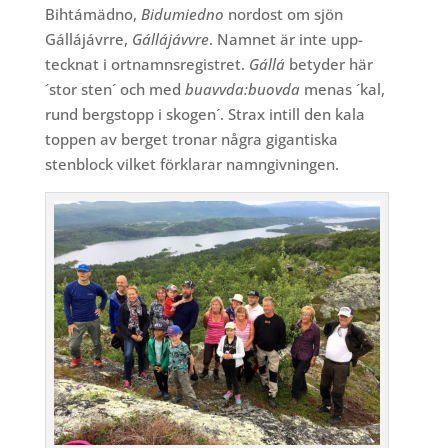
Bihtámädno,
Bidumiedno
nordost om
sjön
Gállájávrre,
Gállájávvre
. Namnet är inte upp-
tecknat i ortnamnsregistret.
Gállá
betyder här
´stor sten´ och med
buavvda:buovda
menas ´kal,
rund bergstopp i skogen´. Strax intill den kala
toppen av berget tronar några gigantiska
stenblock vilket förklarar namngivningen
.