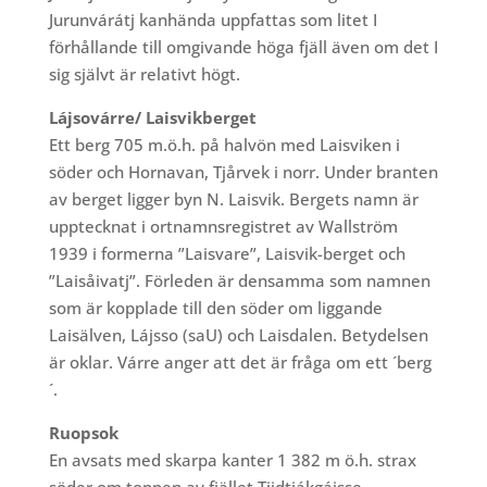
Jurunvárátj kanhända uppfattas som litet I
förhållande till omgivande höga fjäll även om det I
sig självt är relativt högt.
Lájsovárre/ Laisvikberget
Ett berg 705 m.ö.h. på halvön med Laisviken i
söder och Hornavan, Tjårvek i norr. Under branten
av berget ligger byn N. Laisvik. Bergets namn är
upptecknat i ortnamnsregistret av Wallström
1939 i formerna ”Laisvare”, Laisvik-berget och
”Laisåivatj”. Förleden är densamma som namnen
som är kopplade till den söder om liggande
Laisälven, Lájsso (saU) och Laisdalen. Betydelsen
är oklar. Várre anger att det är fråga om ett ´berg
´.
Ruopsok
En avsats med skarpa kanter 1 382 m ö.h. strax