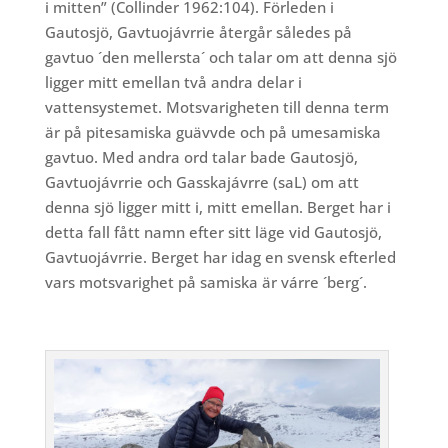
i mitten” (Collinder 1962:104). Förleden i
Gautosjö, Gavtuojávrrie återgår således på
gavtuo ´den mellersta´ och talar om att denna sjö
ligger mitt emellan två andra delar i
vattensystemet. Motsvarigheten till denna term
är på pitesamiska guävvde och på umesamiska
gavtuo. Med andra ord talar bade Gautosjö,
Gavtuojávrrie och Gasskajávrre (saL) om att
denna sjö ligger mitt i, mitt emellan. Berget har i
detta fall fått namn efter sitt läge vid Gautosjö,
Gavtuojávrrie. Berget har idag en svensk efterled
vars motsvarighet på samiska är várre ´berg´.