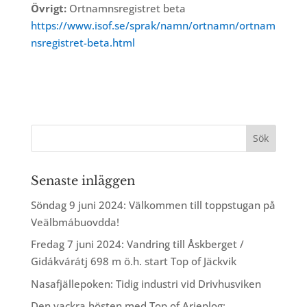
Övrigt:
Ortnamnsregistret beta
https://www.isof.se/sprak/namn/ortnamn/ortnam
nsregistret-beta.html
Senaste inläggen
Söndag 9 juni 2024: Välkommen till toppstugan på
Veälbmábuovdda!
Fredag 7 juni 2024: Vandring till Åskberget /
Gidákvárátj 698 m ö.h. start Top of Jäckvik
Nasafjällepoken: Tidig industri vid Drivhusviken
Den vackra hösten med Top of Arjeplog: