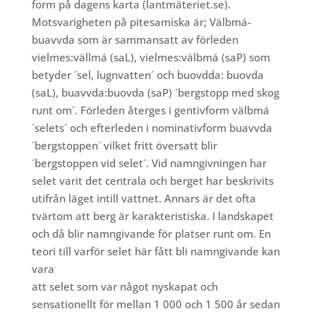
form på dagens karta (lantmäteriet.se).
Motsvarigheten på pitesamiska är; Välbmá-
buavvda som är sammansatt av förleden
vielmes:vällmá (saL), vielmes:välbmá (saP) som
betyder ´sel, lugnvatten´ och buovdda: buovda
(saL), buavvda:buovda (saP) ´bergstopp med skog
runt om´. Förleden återges i gentivform välbmá
´selets´ och efterleden i nominativform buavvda
´bergstoppen´ vilket fritt översatt blir
´bergstoppen vid selet´. Vi
d namngivningen har
selet varit det centrala och berget har beskrivits
utifrån läget intill vattnet. Annars är det ofta
tvärtom att berg ä
r karakteristiska. I landskapet
och då blir namngivande för platser runt om. En
teori till varför selet här fått bli namngivande kan
vara
att selet som var något nyskapat och
sensationellt för mellan 1 000 och 1 500 år sedan