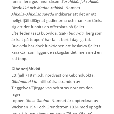
fanns flera gudinnor såsom
Saráhkká, Juksáhkká,
Uksáhkká
och
Madda-ráhkká
. Namnet
Á
hkalis~Áhkalisbuavvd
a
indikerar att det är ett
heligt fjäll tillägnat gudinnorna och man kan tänka
sig att det funnits en offerplats på fjället.
Efterleden (saL) buovdda, (saP)
buavvda
´berg som
är kalt på toppen´ har fallit bort i dagligt tal.
Buavvda har dock funktionen att beskriva fjällets
karaktär som liggande i skogslandet, men med en
kal topp.
Gibdnotjåhkkå
Ett fjäll 718 m.ö.h. nordväst om Gibdnoluokta,
Gibdnoluakkta
intill södra stranden av
Tjeggelvas/Tjieggelvas och strax norr om den
lägre
toppen
Uhtsa Gibdno
. Namnet är upptecknat av
Wickman 1941 och Grundström 1934 med uppgift
om att toppen även benämns ”Stuor Kibdna”.