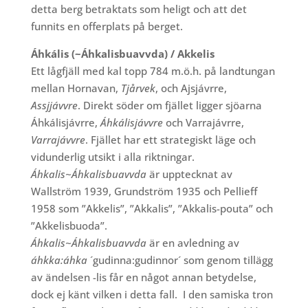
detta berg betraktats som heligt och att det
funnits en offerplats på berget.
Áhkális (~Áhkalisbuavvda) / Akkelis
Ett lågfjäll med kal topp 784 m.ö.h. på landtungan
mellan Hornavan,
Tjårvek
, och Ajsjávrre,
Assjjávvre
. Direkt söder om fjället ligger sjöarna
Áhkálisjávrre,
Áhkálisjávvre
och Varrajávrre,
Varrajávvre
. Fjället har ett strategiskt läge och
vidunderlig utsikt i alla riktningar.
Áhkalis~Áhkalisbuavvda
är upptecknat av
Wallström 1939, Grundström 1935 och Pellieff
1958 som ”Akkelis”, ”Akkalis”, ”Akkalis-pouta” och
”Akkelisbuoda”.
Áhkalis~Áhkalisbuavvda
är en avledning av
áhkka:áhka
´gudinna:gudinnor´ som genom tillägg
av ändelsen -lis får en något annan betydelse,
dock ej känt vilken i detta fall.
I den samiska tron