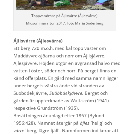
Toppvandrare på Ájlisvárre (Ájlesvárre).
Midsommarafton 2017. Foto Maria Söderberg
Ájlisvárre (Ájlesvárre)
Ett berg 720 m.ö.h. med kal topp väster om
Maddávvre-sjöarna och norr om Ájlisjávrre,
Ájlesjávvre. Höjden utgör en avgränsad halvö med
vatten i öster, söder och norr. På berget finns en
känd offerplats. En gård med samma namn ligger
under bergets västra ände vid stranden av
Suobddekjávrre,
Suäbbdekjávvre.
Berget och
gården är upptecknade av Wall-ström (1941)
respektive Grundström (1935).
Bosättningen är anlagd efter 1867 (Bylund
1956:428). Namnet återgår på
ájles
´helig´ och
várre
´berg, lägre fjäll´. Namnformen indikerar att