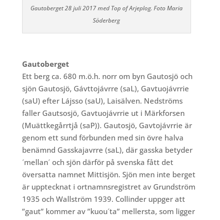
Gautoberget 28 juli 2017 med Top of Arjeplog. Foto Maria
Söderberg
Gautoberget
Ett berg ca. 680 m.ö.h. norr om byn Gautosjö och
sjön Gautosjö, Gávttojávrre (saL), Gavtuojávrrie
(saU) efter Lájsso (saU), Laisälven. Nedströms
faller Gautsosjö, Gavtuojávrrie ut i Märkforsen
(Muättkegårrtjå (saP)). Gautosjö, Gavtojávrrie är
genom ett sund förbunden med sin övre halva
benämnd Gasskajavrre (saL), där gasska betyder
´mellan´ och sjön därför på svenska fått det
översatta namnet Mittisjön. Sjön men inte berget
är upptecknat i ortnamnsregistret av Grundström
1935 och Wallström 1939. Collinder uppger att
”gaut” kommer av ”kuou´ta” mellersta, som ligger