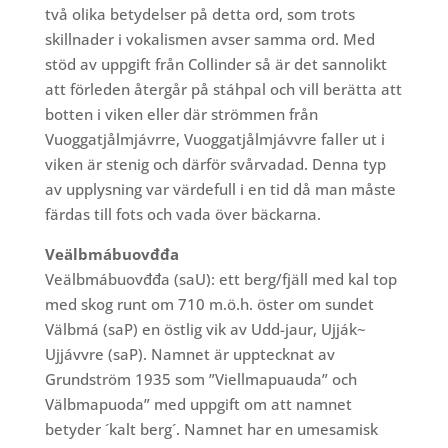
två olika betydelser på detta ord, som trots
skillnader i vokalismen avser samma ord. Med
stöd av uppgift från Collinder så är det sannolikt
att förleden återgår på stáhpal och vill berätta att
botten i viken eller där strömmen från
Vuoggatjålmjávrre, Vuoggatjålmjávvre faller ut i
viken är stenig och därför svårvadad. Denna typ
av upplysning var värdefull i en tid då man måste
färdas till fots och vada över bäckarna.
Veälbmábuovđđa
Veälbmábuovđđa (saU): ett berg/fjäll med kal top
med skog runt om 710 m.ö.h. öster om sundet
Välbmá (saP) en östlig vik av Udd-jaur, Ujják~
Ujjávvre (saP). Namnet är upptecknat av
Grundström 1935 som ”Viellmapuauda” och
Välbmapuoda” med uppgift om att namnet
betyder ´kalt berg´. Namnet har en umesamisk