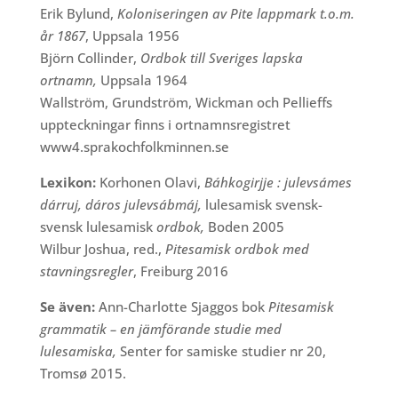
Erik Bylund,
Koloniseringen av Pite lappmark t.o.m.
år 1867
, Uppsala 1956
Björn Collinder,
Ordbok till Sveriges lapska
ortnamn,
Uppsala 1964
Wallström, Grundström, Wickman och Pellieffs
uppteckningar finns i ortnamnsregistret
www4.sprakochfolkminnen.se
Lexikon:
Korhonen Olavi,
Báhkogirjje : julevsámes
dárruj, dáros julevsábmáj
,
lulesamisk svensk-
svensk lulesamisk
ordbok,
Boden 2005
Wilbur Joshua, red.,
Pitesamisk ordbok med
stavningsregler
, Freiburg 2016
Se även:
Ann-Charlotte Sjaggos bok
Pitesamisk
grammatik – en jämförande studie med
lulesamiska,
Senter for samiske studier nr 20,
Tromsø 2015.