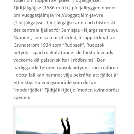
söder om toppen av fjället Tjidtjákgájsse,
Tjidtjákgájjse (1586 m.ö.h.) på fjällryggen nordost
om Vuoggatjålmjávrre,Vuoggatjålm-jávvre
(Tjidtjákgájsse, Tjidtjákgájjse är nu och historiskt
det centrala fjället för Semisjaur-Njargs sameby).
Namnet, som saknar efterled, är upptecknat av
Grundström 1934 som ”Ruöpsok”. Ruopsok
betyder ´späd renkalv (under de första levnads-
veckorna då pälsen skiftar i rödbrunt)´. Den
närliggande termen rupsuk betyder ´röd, rödbrun´.
I detta fall kan namnet vilja bekräfta att fjället är
ett viktigt kalvningsområde som del av
”moderfjället” Tjidtják (tjidtje ´moder, kvinnobröst,
spene´).