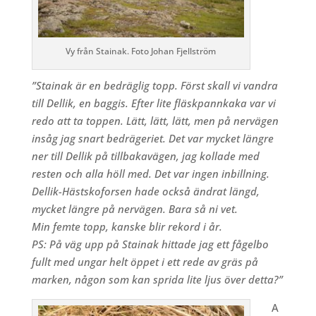
Vy från Stainak. Foto Johan Fjellström
”Stainak är en bedräglig topp. Först skall vi vandra
till Dellik, en baggis. Efter lite fläskpannkaka var vi
redo att ta toppen. Lätt, lätt, lätt, men på nervägen
insåg jag snart bedrägeriet. Det var mycket längre
ner till Dellik på tillbakavägen, jag kollade med
resten och alla höll med. Det var ingen inbillning.
Dellik-Hästskoforsen hade också ändrat längd,
mycket längre på nervägen. Bara så ni vet.
Min femte topp, kanske blir rekord i år.
PS: På väg upp på Stainak hittade jag ett fågelbo
fullt med ungar helt öppet i ett rede av gräs på
marken, någon som kan sprida lite ljus över detta?”
A