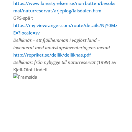
https://www.lansstyrelsen.se/norrbotten/besoks
mal/naturreservat/arjeplog/laisdalen.html
GPS-spår:
https://my.viewranger.com/route/details/NjY0Mz
E=?locale=sv
Delliknäs – ett fjällhemman i väglöst land –
inventerat med landskapsinventeringens metod
http://repriket.se/dellik/delliknas.pdf
Delliknäs
:
från nybygge till naturreservat
(1999) av
Kjell-Olof Lindell