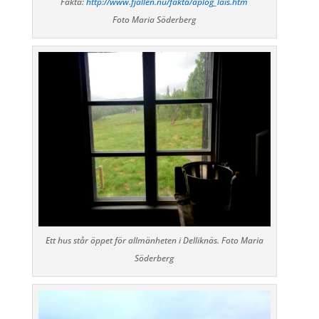
Fakta:
http://www.fjallen.nu/fakta/aplog_lais.htm
Foto Maria Söderberg
Ett hus står öppet för allmänheten i Delliknäs. Foto Maria
Söderberg