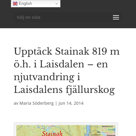
English
Välj en sida
Upptäck Stainak 819 m
ö.h. i Laisdalen – en
njutvandring i
Laisdalens fjällurskog
av
Maria Söderberg
|
jun 14, 2014