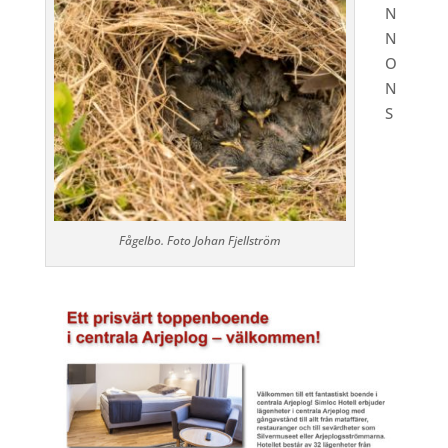
N
N
O
N
S
Fågelbo. Foto Johan Fjellström