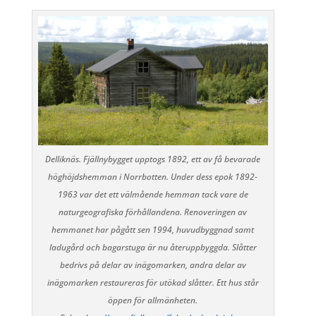
Delliknäs. Fjällnybygget upptogs 1892, ett av få bevarade
höghöjdshemman i Norrbotten. Under dess epok 1892-
1963 var det ett välmående hemman tack vare de
naturgeografiska förhållandena. Renoveringen av
hemmanet har pågått sen 1994, huvudbyggnad samt
ladugård och bagarstuga är nu återuppbyggda. Slåtter
bedrivs på delar av inägomarken, andra delar av
inägomarken restaureras för utökad slåtter. Ett hus står
öppen för allmänheten.