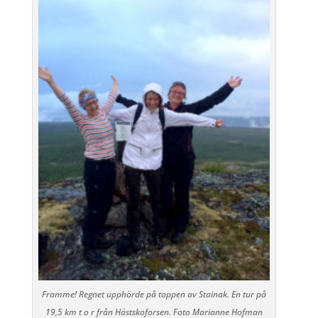
Framme! Regnet upphörde på toppen av Stainak. En tur på
19,5 km t o r från Hästskoforsen. Foto Marianne Hofman