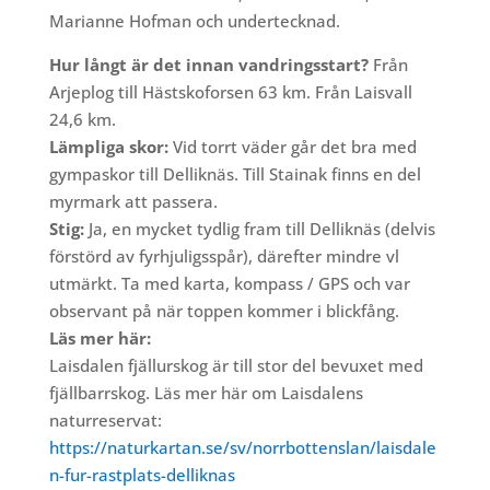
Marianne Hofman och undertecknad.
Hur långt är det innan vandringsstart?
Från
Arjeplog till Hästskoforsen 63 km. Från Laisvall
24,6 km.
Lämpliga skor:
Vid torrt väder går det bra med
gympaskor till Delliknäs. Till Stainak finns en del
myrmark att passera.
Stig:
Ja, en mycket tydlig fram till Delliknäs (delvis
förstörd av fyrhjuligsspår), därefter mindre vl
utmärkt. Ta med karta, kompass / GPS och var
observant på när toppen kommer i blickfång.
Läs mer här:
Laisdalen fjällurskog är till stor del bevuxet med
fjällbarrskog. Läs mer här om Laisdalens
naturreservat:
https://naturkartan.se/sv/norrbottenslan/laisdale
n-fur-rastplats-delliknas