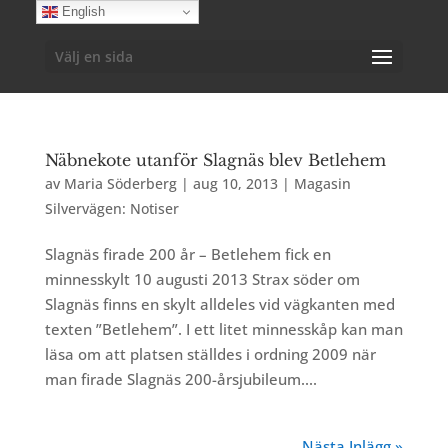
English
Välj en sida
Näbnekote utanför Slagnäs blev Betlehem
av
Maria Söderberg
|
aug 10, 2013
|
Magasin
Silvervägen: Notiser
Slagnäs firade 200 år – Betlehem fick en
minnesskylt 10 augusti 2013 Strax söder om
Slagnäs finns en skylt alldeles vid vägkanten med
texten ”Betlehem”. I ett litet minnesskåp kan man
läsa om att platsen ställdes i ordning 2009 när
man firade Slagnäs 200-årsjubileum....
Nästa Inlägg »