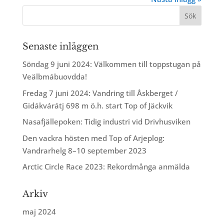
Senaste inläggen
Söndag 9 juni 2024: Välkommen till toppstugan på
Veälbmábuovdda!
Fredag 7 juni 2024: Vandring till Åskberget /
Gidákvárátj 698 m ö.h. start Top of Jäckvik
Nasafjällepoken: Tidig industri vid Drivhusviken
Den vackra hösten med Top of Arjeplog:
Vandrarhelg 8–10 september 2023
Arctic Circle Race 2023: Rekordmånga anmälda
Arkiv
maj 2024