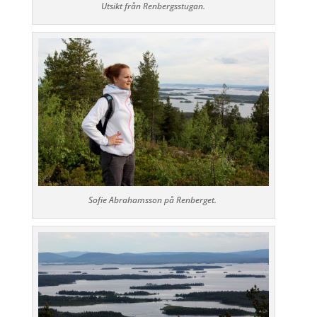
Utsikt från Renbergsstugan.
Sofie Abrahamsson på Renberget.