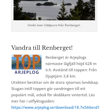
Utsikt över Uddjaure från Renberget.
Vandra till Renberget!
Renberget är Arjeplogs
närmaste lågfjäll höjd 628 m
ö.h. Avstånd till toppen: Från
Djuptjärn 3,8 km.
Utsikten berättar om de stora sjöarnas landskap.
Stugan intill toppen gör vandringen till ett
populärt mål, också för skidåkare vintertid. Läs
mer här i utflyktsguiden:
https://www.arjeplog.se/download/18.7e566ecd1