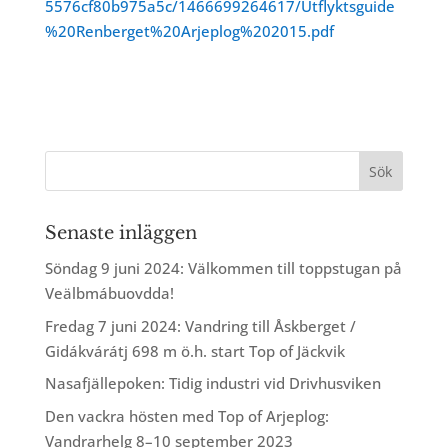
5576cf80b975a5c/1466699264617/Utflyktsguide
%20Renberget%20Arjeplog%202015.pdf
Senaste inläggen
Söndag 9 juni 2024: Välkommen till toppstugan på
Veälbmábuovdda!
Fredag 7 juni 2024: Vandring till Åskberget /
Gidákvárátj 698 m ö.h. start Top of Jäckvik
Nasafjällepoken: Tidig industri vid Drivhusviken
Den vackra hösten med Top of Arjeplog:
Vandrarhelg 8–10 september 2023