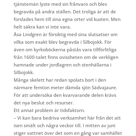
tjänstemän lyste med sin frånvaro och blev
begravda på andra ställen. Det troliga är att de
forslades hem till sina egna orter vid kusten. Men
helt säkra kan vi inte vara.
Åsa Lindgren är försiktig med sina slutsatser om
vilka som exakt blev begravda i Silbojokk. För
även om kyrkoböckerna påstås vara tillförlitliga
från 1600-talet finns ovissheten om de verkligen
hamnade under jordlagren och stenhällarna i
Silbojokk.
Många skelett har redan spolats bort i den
närmare femton meter dämda sjön Sädvajaure.
För att undersöka den kvarvarande delen krävs
det nya beslut och resurser.
Ett annat problem är tidsfaktorn.
– Vi kan bara bedriva verksamhet här från det att
isen smält och några veckor till. I mitten av juni
stiger vattnet över det som en gång var samhället