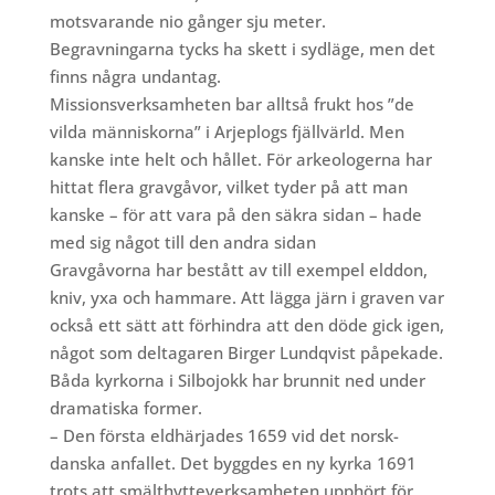
motsvarande nio gånger sju meter.
Begravningarna tycks ha skett i sydläge, men det
finns några undantag.
Missionsverksamheten bar alltså frukt hos ”de
vilda människorna” i Arjeplogs fjällvärld. Men
kanske inte helt och hållet. För arkeologerna har
hittat flera gravgåvor, vilket tyder på att man
kanske – för att vara på den säkra sidan – hade
med sig något till den andra sidan
Gravgåvorna har bestått av till exempel elddon,
kniv, yxa och hammare. Att lägga järn i graven var
också ett sätt att förhindra att den döde gick igen,
något som deltagaren Birger Lundqvist påpekade.
Båda kyrkorna i Silbojokk har brunnit ned under
dramatiska former.
– Den första eldhärjades 1659 vid det norsk-
danska anfallet. Det byggdes en ny kyrka 1691
trots att smälthytteverksamheten upphört för