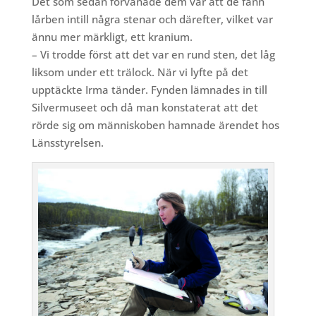
Det som sedan förvånade dem var att de fann
lårben intill några stenar och därefter, vilket var
ännu mer märkligt, ett kranium.
– Vi trodde först att det var en rund sten, det låg
liksom under ett trälock. När vi lyfte på det
upptäckte Irma tänder. Fynden lämnades in till
Silvermuseet och då man konstaterat att det
rörde sig om människoben hamnade ärendet hos
Länsstyrelsen.