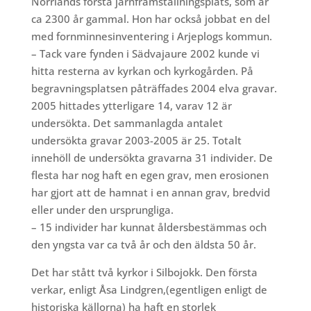
Norrlands första järnframställningsplats, som är
ca 2300 år gammal. Hon har också jobbat en del
med fornminnesinventering i Arjeplogs kommun.
– Tack vare fynden i Sädvajaure 2002 kunde vi
hitta resterna av kyrkan och kyrkogården. På
begravningsplatsen påträffades 2004 elva gravar.
2005 hittades ytterligare 14, varav 12 är
undersökta. Det sammanlagda antalet
undersökta gravar 2003-2005 är 25. Totalt
innehöll de undersökta gravarna 31 individer. De
flesta har nog haft en egen grav, men erosionen
har gjort att de hamnat i en annan grav, bredvid
eller under den ursprungliga.
– 15 individer har kunnat åldersbestämmas och
den yngsta var ca två år och den äldsta 50 år.
Det har stått två kyrkor i Silbojokk. Den första
verkar, enligt Åsa Lindgren,(egentligen enligt de
historiska källorna) ha haft en storlek