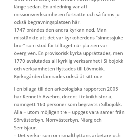
länge sedan. En anledning var att
missionsverksamheten fortsatte och så fanns ju
också begravningsplatsen här.
1747 brändes den andra kyrkan ned. Man
misstänkte att det var kyrkoherdens ”sinnessjuke
bror” som stod för tilltaget när platsen var
övergiven. En provisorisk kyrka upprättades, men
1770 avslutades all kyrklig verksamhet i Silbojokk
och verksamheten flyttades till Lövmokk.
Kyrkogården lämnades också åt sitt öde.
I en bilaga till den arkeologiska rapporten 2005
har Kenneth Awebro, docent i teknikhistoria,
namngett 160 personer som begravts i Silbojokk.
Alla – utom möjligen tre – uppges vara samer från
Sörvästerbyn, Norrvästerbyn, Niarg och
Semisjaur.
– Det verkar som om smälthyttans arbetare och