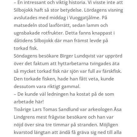
– En intressant och viktig historia. Vi visste inte att
Silbojokk haft så stor betydelse. Lördagens visning
avslutades med middag i Vuoggatjålme. På
matsedeln stod laxförrätt, sedan lamm och
ugnsbakade rotfrukter. Detta fanns knappast i
dåtidens Silbojokk där man främst levde på
torkad fisk.
Söndagens besökare Birger Lundqvist var upprörd
över det faktum att hyttarbetarna tvingades äta
så mycket torkad fisk när sjön var full av färskfisk.
Den torkade fisken, hade han fått veta, kunde
dessutom vara riktigt gammal.
– De kunde väl ledningen ha kostat på de som
arbetade här!
Tioårige Lars Tomas Sandlund var arkeologen Åsa
Lindgrens mest frågvise besökare och han var
nöjd över sina tre timmar på stranden. Möjligen
kvarstod längtan att ändå få gräva sig ned till alla