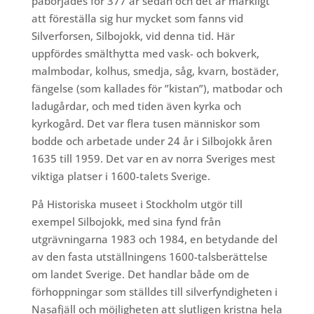
påbörjades för 377 år sedan och det är märkligt
att föreställa sig hur mycket som fanns vid
Silverforsen, Silbojokk, vid denna tid. Här
uppfördes smälthytta med vask- och bokverk,
malmbodar, kolhus, smedja, såg, kvarn, bostäder,
fängelse (som kallades för ”kistan”), matbodar och
ladugårdar, och med tiden även kyrka och
kyrkogård. Det var flera tusen människor som
bodde och arbetade under 24 år i Silbojokk åren
1635 till 1959. Det var en av norra Sveriges mest
viktiga platser i 1600-talets Sverige.
På Historiska museet i Stockholm utgör till
exempel Silbojokk, med sina fynd från
utgrävningarna 1983 och 1984, en betydande del
av den fasta utställningens 1600-talsberättelse
om landet Sverige. Det handlar både om de
förhoppningar som ställdes till silverfyndigheten i
Nasafjäll och möjligheten att slutligen kristna hela