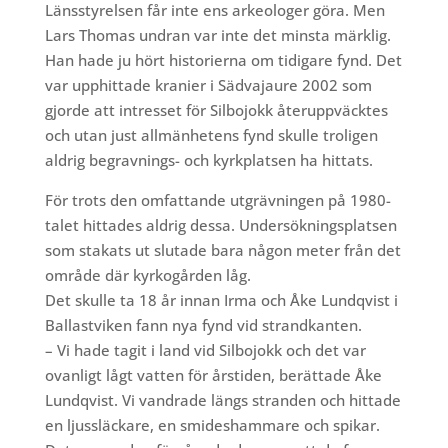
Länsstyrelsen får inte ens arkeologer göra. Men
Lars Thomas undran var inte det minsta märklig.
Han hade ju hört historierna om tidigare fynd. Det
var upphittade kranier i Sädvajaure 2002 som
gjorde att intresset för Silbojokk återuppväcktes
och utan just allmänhetens fynd skulle troligen
aldrig begravnings- och kyrkplatsen ha hittats.
För trots den omfattande utgrävningen på 1980-
talet hittades aldrig dessa. Undersökningsplatsen
som stakats ut slutade bara någon meter från det
område där kyrkogården låg.
Det skulle ta 18 år innan Irma och Åke Lundqvist i
Ballastviken fann nya fynd vid strandkanten.
– Vi hade tagit i land vid Silbojokk och det var
ovanligt lågt vatten för årstiden, berättade Åke
Lundqvist. Vi vandrade längs stranden och hittade
en ljussläckare, en smideshammare och spikar.