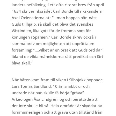
landets befolkning. I ett ofta citerat brev från april
1634 skriver riksrådet Carl Bonde till rikskanslern
Axel Oxienstierna att ”…man hoppas här, näst
Guds tillhjälp, så skall det bliva det svenskes
Västindien, lika gott för de fromma som för
konungen i Spanien.” Carl Bonde skrev också i
samma brev om möjligheten att upprätta en
församling: ”….vilket är en orsak att Guds ord där
ibland de vilda människorna rätt predikat och lärt
bliva skall.”
När båten kom fram till viken i Silbojokk hoppade
Lars Tomas Sandlund, 10 år, snabbt ur och
undrade när han skulle få börja ”gräva”.
Arkeologen Åsa Lindgren log och berättade att
det inte skulle bli så. Hela området är skyddat av
fornminneslagen och att gräva utan tillstånd från