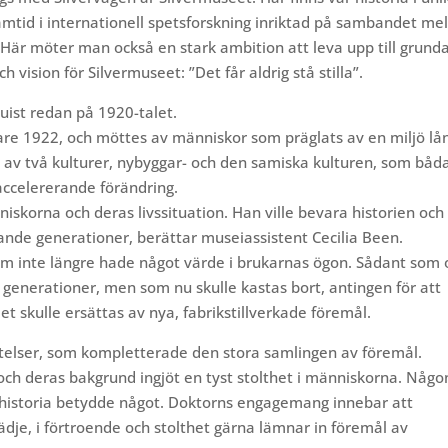
ramtid i internationell spetsforskning inriktad på sambandet me
är möter man också en stark ambition att leva upp till grund
vision för Silvermuseet: ”Det får aldrig stå stilla”.
st redan på 1920-talet.
re 1922, och möttes av människor som präglats av en miljö lå
 av två kulturer, nybyggar- och den samiska kulturen, som båd
 accelererande förändring.
iskorna och deras livssituation. Han ville bevara historien och
nde generationer, berättar museiassistent Cecilia Been.
om inte längre hade något värde i brukarnas ögon. Sådant som 
i generationer, men som nu skulle kastas bort, antingen för att
t skulle ersättas av nya, fabrikstillverkade föremål.
ttelser, som kompletterade den stora samlingen av föremål.
och deras bakgrund ingjöt en tyst stolthet i människorna. Någo
s historia betydde något. Doktorns engagemang innebar att
ädje, i förtroende och stolthet gärna lämnar in föremål av