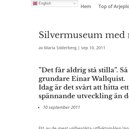
English
Hem
Top of Arjepl
Silvermuseum med 
av
Maria Söderberg
|
sep 10, 2011
”Det får aldrig stå stilla”. 
grundare Einar Wallquist.
Idag är det svårt att hitta
spännande utveckling än de
10 september 2011
Ett av de mest välbesökta
utflyktsmålen läng