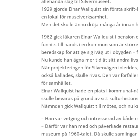
allehanda slag till Silvermuseet.
1929 gjorde Einar Wallquist sin första skrif
en lokal för museiverksamhet.
Men det skulle ännu dröja många år innan h
1962 gick läkaren Einar Wallquist
i pension 
funnits till hands i en kommun som är störr
beredskap för att ge sig iväg ut i obygden –
Nu kunde han ägna mer tid åt sitt andra liv
När projekteringen för Silvervägen inleddes
också kallades, skulle rivas. Den var förfal
för samhället.
Einar Wallquist hade en plats i kommunal-
skulle bevaras på grund av sitt kulturhisto
Nämnden gick Wallquist till mötes, och nu ku
– Han var vetgirig och intresserad av både 
– Därför var han med och påverkade restaure
museum på 1960-talet. Då skulle samlingar 