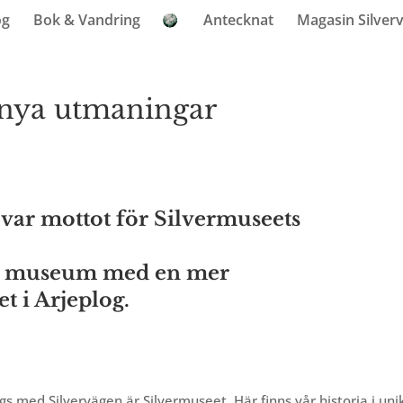
og
Bok & Vandring
Antecknat
Magasin Silver
nya utmaningar
Så var mottot för Silvermuseets
 ett museum med en mer
t i Arjeplog.
s med Silvervägen är Silvermuseet. Här finns vår historia i uni