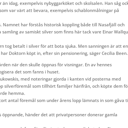
är än idag, exempelvis nybyggarköket och skolsalen. Han såg oc
nt som var värt att bevara, exempelvis schablonmålningar på
 Namnet har förstås historisk koppling både till Nasafjäll och
a samling av samiskt silver som finns här tack vare Einar Wallqu
rn tog betalt i silver för att bota sjuka. Men sanningen är att e
 har Doktorn köpt in, efter sin pensionering, säger Cecilia Been.
ården när den skulle öppnas för visningar. En av hennes
ogisera det som fanns i huset.
ukowskis, med noteringar gjorda i kanten vid posterna med
pp silverföremål som tillhört familjer härifrån, och köpte dem fö
hörde hemma.
stort antal föremål som under årens lopp lämnats in som gåva ti
ts öppnande, händer det att privatpersoner donerar gamla