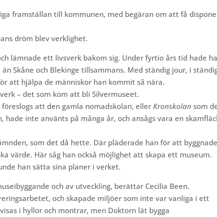
t-liga framställan till kommunen, med begäran om att få dispon
ans dröm blev verklighet.
och lämnade ett livsverk bakom sig. Under fyrtio års tid hade h
e än Skåne och Blekinge tillsammans. Med ständig jour, i ständi
 för att hjälpa de människor han kommit så nära.
sverk – det som kom att bli Silvermuseet.
, föreslogs att den gamla nomadskolan, eller
Kronskolan
som d
len, hade inte använts på många år, och ansågs vara en skamfläc
nämnden, som det då hette. Där pläderade han för att byggnad
riska värde. Här såg han också möjlighet att skapa ett museum.
nde han sätta sina planer i verket.
museibyggande och av utveckling, berättar Cecilia Been.
ringsarbetet, och skapade miljöer som inte var vanliga i ett
visas i hyllor och montrar, men Doktorn lät bygga