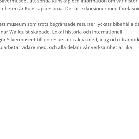
 Silvermuseet att sprida kunskap och information om vår histori
ksamheten är Kunskapsresorna. Det är exkursioner med föreläsn
 ett museum som trots begränsade resurser lyckats bibehålla d
ar Wallquist skapade. Lokal historia och internationell
ör Silvermuseet till en resurs att räkna med, idag och i framtid
nu arbetar vidare med, och alla delar i vår verksamhet är lika