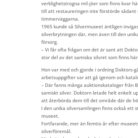
verklighetstrogna mil-jöer som finns kvar h
till att restaureringen inte förstörde såda
timmerväggarna.
1965 kunde så Silvermuseet äntligen invigas.
silverbrytningen där, men även till den unik
försorg.
– Vi får ofta frågan om det är sant att Dokto
stor del av det samiska silvret som finns här
Hon var med och gjorde
i ordning Doktors-g
arbetsuppgifter var att gå igenom och katal
– Där fanns många auktionskataloger från B
samiskt silver. Doktorn letade helt enkelt u
att återbörda dem till det område där de 
I den unika silversamlingen finns också ett 
museet.
Fortfarande, mer än femtio år efter musee
silverföremål.