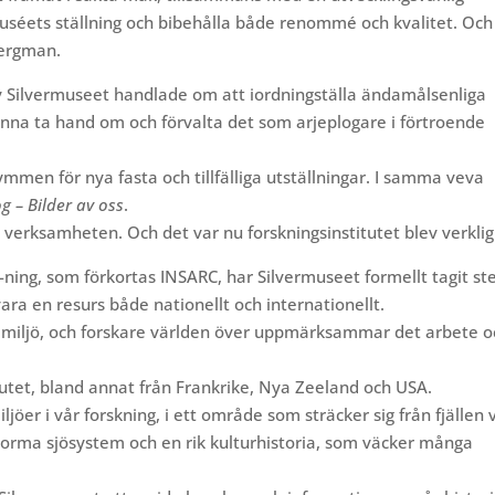
 muséets ställning och bibehålla både renommé och kvalitet. Och
Bergman.
av Silvermuseet handlade om att iordningställa ändamålsenliga
kunna ta hand om och förvalta det som arjeplogare i förtroende
ymmen för nya fasta och tillfälliga utställningar. I samma veva
g – Bilder av oss
.
 verksamheten. Och det var nu forskningsinstitutet blev verklig
-ning, som förkortas INSARC, har Silvermuseet formellt tagit st
t vara en resurs både nationellt och internationellt.
k miljö, och forskare världen över uppmärksammar det arbete o
titutet, bland annat från Frankrike, Nya Zeeland och USA.
ljöer i vår forskning, i ett område som sträcker sig från fjällen 
enorma sjösystem och en rik kulturhistoria, som väcker många