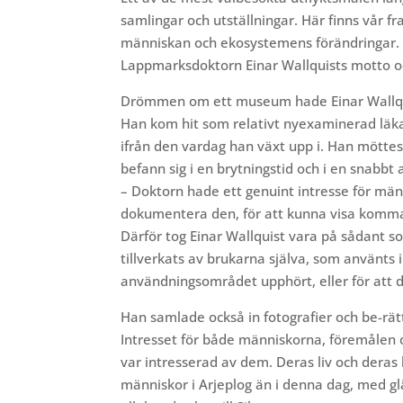
samlingar och utställningar. Här finns vår f
människan och ekosystemens förändringar. H
Lappmarksdoktorn Einar Wallquists motto och 
Drömmen om ett museum hade Einar Wallqui
Han kom hit som relativt nyexaminerad läka
ifrån den vardag han växt upp i. Han möttes
befann sig i en brytningstid och i en snabbt
– Doktorn hade ett genuint intresse för männ
dokumentera den, för att kunna visa komma
Därför tog Einar Wallquist vara på sådant s
tillverkats av brukarna själva, som använts 
användningsområdet upphört, eller för att de
Han samlade också in fotografier och be-rä
Intresset för både människorna, föremålen 
var intresserad av dem. Deras liv och dera
människor i Arjeplog än i denna dag, med gl