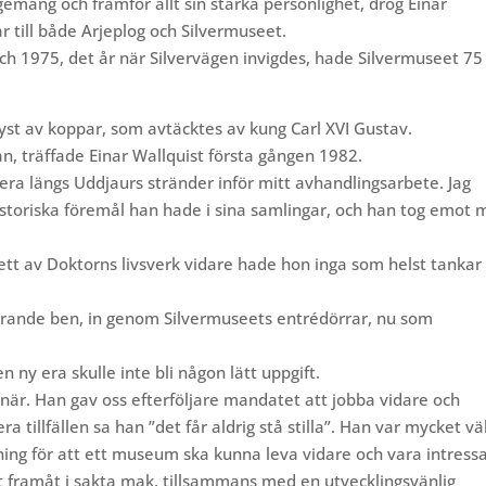
emang och framför allt sin starka personlighet, drog Einar
 till både Arjeplog och Silvermuseet.
, och 1975, det år när Silvervägen invigdes, hade Silvermuseet 7
yst av koppar, som avtäcktes av kung Carl XVI Gustav.
n, träffade Einar Wallquist första gången 1982.
tera längs Uddjaurs stränder inför mitt avhandlingsarbete. Jag
historiska föremål han hade i sina samlingar, och han tog emot 
 ett av Doktorns livsverk vidare hade hon inga som helst tankar
 darrande ben, in genom Silvermuseets entrédörrar, nu som
n ny era skulle inte bli någon lätt uppgift.
onär. Han gav oss efterföljare mandatet att jobba vidare och
a tillfällen sa han ”det får aldrig stå stilla”. Han var mycket vä
ing för att ett museum ska kunna leva vidare och vara intressa
t framåt i sakta mak, tillsammans med en utvecklingsvänlig