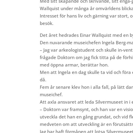
Med sitt skapande och skrivande, sitt enga-g
Wallquist under många år omvärldens blickar
Intresset för hans liv och gärning var stort
besök.
Det året hedrades Einar Wallquist med en b
Den nuvarande museichefen
Ingela Berg-ma
– Jag var arkeologistudent och skulle in-ven
frågade Doktorn om jag fick titta på de för
med öppna armar, berättar hon.
Men att Ingela en dag skulle ta vid och föra
då.
Fem år senare klev hon i alla fall, på lätt
museichef.
Att axla ansvaret att leda Silvermuseet in i e
– Doktorn var framsynt, och han var en visi
utveckla det han en gång grundat, och vid fler
medveten om att utveckling är en förutsättn
Jag har haft förmånen att lotsa Silvermusee