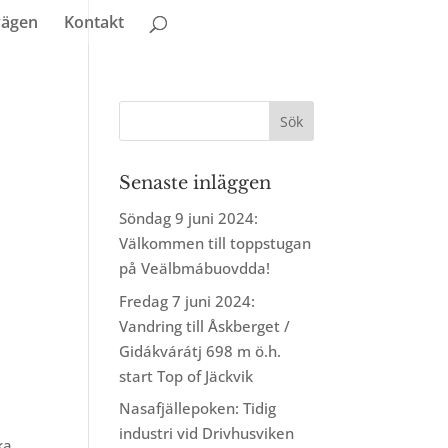
vägen
Kontakt
Senaste inläggen
Söndag 9 juni 2024:
Välkommen till toppstugan
på Veälbmábuovdda!
Fredag 7 juni 2024:
Vandring till Åskberget /
Gidákvárátj 698 m ö.h.
start Top of Jäckvik
Nasafjällepoken: Tidig
industri vid Drivhusviken
ka