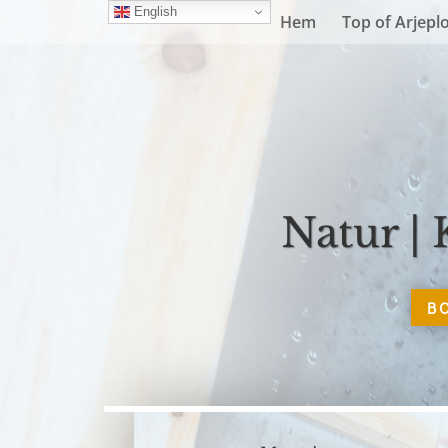
English
Hem
Top of Arjepl
Natur | 
B