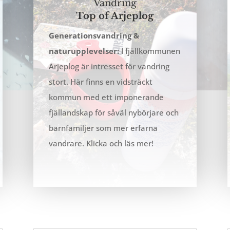
Vandring
Top of Arjeplog
Generationsvandring &
naturupplevelser:
I fjällkommunen
C
Arjeplog är intresset för vandring
stort.
Här finns en vidsträckt
kommun med ett imponerande
fjällandskap för såväl nybörjare och
barnfamiljer som mer erfarna
vandrare.
Klicka och läs mer!