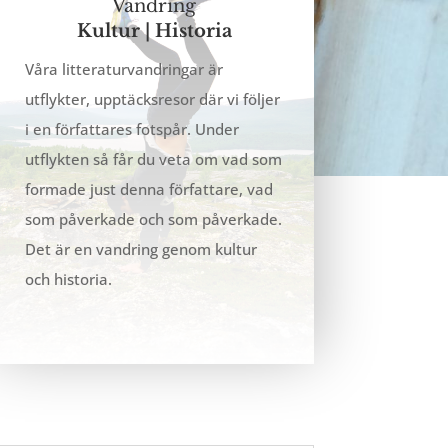
Vandring
Kultur | Historia
Våra litteraturvandringar är
utflykter, upptäcksresor där vi följer
i en författares fotspår. Under
utflykten så får du veta om vad som
formade just denna författare, vad
som påverkade och som påverkade.
Det är en vandring genom kultur
och historia.