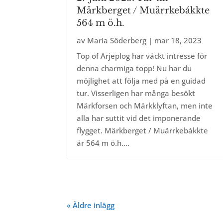
Märkberget / Muärrkebákkte
564 m ö.h.
av
Maria Söderberg
|
mar 18, 2023
Top of Arjeplog har väckt intresse för
denna charmiga topp! Nu har du
möjlighet att följa med på en guidad
tur. Visserligen har många besökt
Märkforsen och Märkklyftan, men inte
alla har suttit vid det imponerande
flygget. Märkberget / Muärrkebákkte
är 564 m ö.h....
« Äldre inlägg