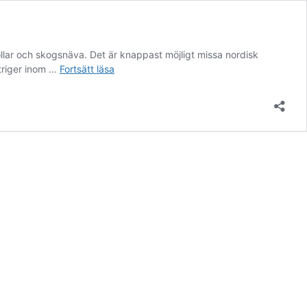
lar och skogsnäva. Det är knappast möjligt missa nordisk
Nordisk
ntriger inom …
Fortsätt läsa
stormhatt
har
kallats
både
för
varggift
och
ulvtand