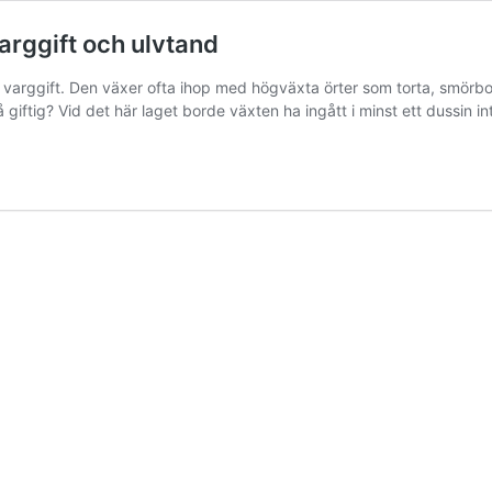
arggift och ulvtand
varggift. Den växer ofta ihop med högväxta örter som torta, smörbol
 giftig? Vid det här laget borde växten ha ingått i minst ett dussin i